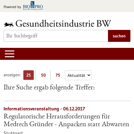
zum
Powered by
Inhalt
springen
suchen
anzeigen:
25
50
75
Ihre Suche ergab folgende Treffer:
Informationsveranstaltung -
06.12.2017
Regulatorische Herausforderungen für
Medtech Gründer - Anpacken statt Abwarten
Stuttgart