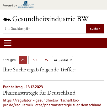
zum
Powered by
Inhalt
springen
suchen
anzeigen:
25
50
75
Ihre Suche ergab folgende Treffer:
Fachbeitrag - 13.12.2023
Pharmastrategie für Deutschland
https://regulatorik-gesundheitswirtschaft.bio-
pro.de/regulatorik-lotse/pharmastrategie-fuer-deutschland