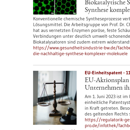
Biokatalytische 
Synthese komple
Konventionelle chemische Syntheseprozesse ver
Lösungsmittel. Die Arbeitsgruppe von Prof. Dr. C
hat aus vernetzten Enzymen poröse, feste Schäu
Verbindungen unter deutlich umwelt-schonende
Biokatalysatoren sind zudem extrem widerstands
https://www.gesundheitsindustrie-bw.de/fachbe
die-nachhaltige-synthese-komplexer-molekuele
EU-Einheitspatent - 11
EU-Aktionsplan 
Unternehmen ihr
Am 1. Juni 2023 ist i
einheitliche Patentsys
in Kraft getreten. Be
des geltenden Rechts 
https://regulatorik-ge
pro.de/infothek/fachb