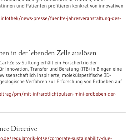
innen und Patienten profitieren konkret von innovativen
infothek/news-presse/fuenfte-jahresveranstaltung-des-
en in der lebenden Zelle auslösen
l-Zeiss-Stiftung erhält ein Forschertrio der
ür Innovation, Transfer und Beratung (ITB) in Bingen eine
ssenschaftlich inspirierte, molekülspezifische 3D-
geologische Verfahren zur Erforschung von Erdbeben auf
itrag/pm/mit-infrarotlichtpulsen-mini-erdbeben-der-
nce Directive
o.de/regulatorik-lotse/corporate-sustainability-due-