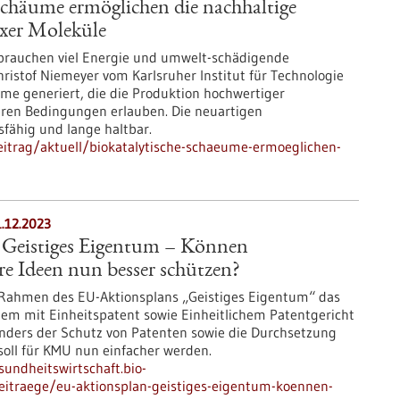
Schäume ermöglichen die nachhaltige
xer Moleküle
brauchen viel Energie und umwelt-schädigende
hristof Niemeyer vom Karlsruher Institut für Technologie
me generiert, die die Produktion hochwertiger
ren Bedingungen erlauben. Die neuartigen
fähig und lange haltbar.
itrag/aktuell/biokatalytische-schaeume-ermoeglichen-
.12.2023
Geistiges Eigentum – Können
e Ideen nun besser schützen?
m Rahmen des EU-Aktionsplans „Geistiges Eigentum“ das
tem mit Einheitspatent sowie Einheitlichem Patentgericht
sonders der Schutz von Patenten sowie die Durchsetzung
soll für KMU nun einfacher werden.
sundheitswirtschaft.bio-
eitraege/eu-aktionsplan-geistiges-eigentum-koennen-