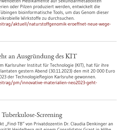
verwendeten Medikamente auf Sekundärmetaboliten
erien oder Pilzen produziert werden, entwickelt die
 Tübingen bioinformatische Tools, um das Genom dieser
ikrobielle Wirkstoffe zu durchsuchen.
itrag/aktuell/naturstoffgenomik-eroeffnet-neue-wege-
geht an Ausgründung des KIT
rlsruher Institut für Technologie (KIT), hat für ihre
antaten gestern Abend (30.11.2023) den mit 20 000 Euro
2023 der TechnologieRegion Karlsruhe gewonnen.
eitrag/pm/innovative-materialien-neo2023-geht-
s Tuberkulose-Screening
kt „Find-TB“ von Privatdozentin Dr. Claudia Denkinger an
rsität Heidelberg mit einem Consolidator Grant in Höhe