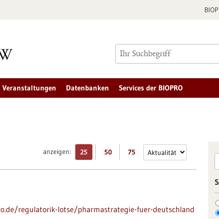
BIO
Veranstaltungen
Datenbanken
Services der BIOPRO
anzeigen:
25
50
75
S
pro.de/regulatorik-lotse/pharmastrategie-fuer-deutschland