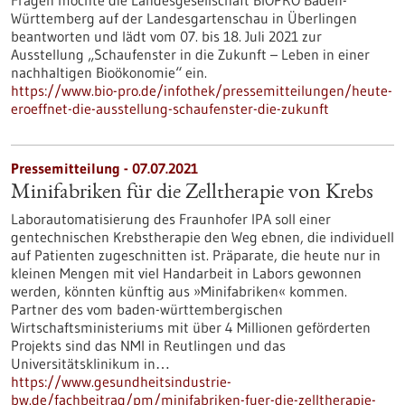
Fragen möchte die Landesgesellschaft BIOPRO Baden-
Württemberg auf der Landesgartenschau in Überlingen
beantworten und lädt vom 07. bis 18. Juli 2021 zur
Ausstellung „Schaufenster in die Zukunft – Leben in einer
nachhaltigen Bioökonomie“ ein.
https://www.bio-pro.de/infothek/pressemitteilungen/heute-
eroeffnet-die-ausstellung-schaufenster-die-zukunft
Pressemitteilung - 07.07.2021
Minifabriken für die Zelltherapie von Krebs
Laborautomatisierung des Fraunhofer IPA soll einer
gentechnischen Krebstherapie den Weg ebnen, die individuell
auf Patienten zugeschnitten ist. Präparate, die heute nur in
kleinen Mengen mit viel Handarbeit in Labors gewonnen
werden, könnten künftig aus »Minifabriken« kommen.
Partner des vom baden-württembergischen
Wirtschaftsministeriums mit über 4 Millionen geförderten
Projekts sind das NMI in Reutlingen und das
Universitätsklinikum in…
https://www.gesundheitsindustrie-
bw.de/fachbeitrag/pm/minifabriken-fuer-die-zelltherapie-