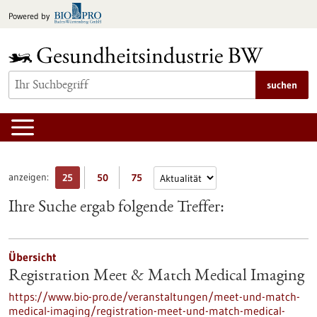
zum
Powered by
Inhalt
springen
suchen
anzeigen:
25
50
75
Ihre Suche ergab folgende Treffer:
Übersicht
Registration Meet & Match Medical Imaging
https://www.bio-pro.de/veranstaltungen/meet-und-match-
medical-imaging/registration-meet-und-match-medical-