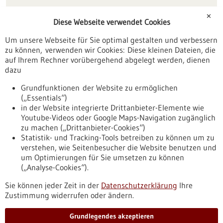
Förderungen
✕
Diese Webseite verwendet Cookies
Veranstaltungen
Um unsere Webseite für Sie optimal gestalten und verbessern
Erscheinungsdatum
zu können, verwenden wir Cookies: Diese kleinen Dateien, die
auf Ihrem Rechner vorübergehend abgelegt werden, dienen
dazu
zurücksetzen
Grundfunktionen der Website zu ermöglichen
(„Essentials“)
anzeigen
in der Website integrierte Drittanbieter-Elemente wie
Youtube-Videos oder Google Maps-Navigation zugänglich
zu machen („Drittanbieter-Cookies“)
Statistik- und Tracking-Tools betreiben zu können um zu
verstehen, wie Seitenbesucher die Website benutzen und
Nach oben
um Optimierungen für Sie umsetzen zu können
(„Analyse-Cookies“).
Sie können jeder Zeit in der
Datenschutzerklärung
Ihre
Informiert bleiben
Zustimmung widerrufen oder ändern.
Newsletter abonnieren
Grundlegendes akzeptieren