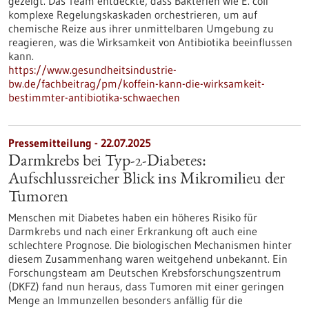
gezeigt. Das Team entdeckte, dass Bakterien wie E. coli
komplexe Regelungskaskaden orchestrieren, um auf
chemische Reize aus ihrer unmittelbaren Umgebung zu
reagieren, was die Wirksamkeit von Antibiotika beeinflussen
kann.
https://www.gesundheitsindustrie-
bw.de/fachbeitrag/pm/koffein-kann-die-wirksamkeit-
bestimmter-antibiotika-schwaechen
Pressemitteilung - 22.07.2025
Darmkrebs bei Typ-2-Diabetes:
Aufschlussreicher Blick ins Mikromilieu der
Tumoren
Menschen mit Diabetes haben ein höheres Risiko für
Darmkrebs und nach einer Erkrankung oft auch eine
schlechtere Prognose. Die biologischen Mechanismen hinter
diesem Zusammenhang waren weitgehend unbekannt. Ein
Forschungsteam am Deutschen Krebsforschungszentrum
(DKFZ) fand nun heraus, dass Tumoren mit einer geringen
Menge an Immunzellen besonders anfällig für die