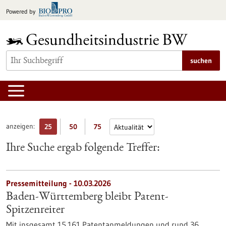
zum
Powered by
Inhalt
springen
suchen
anzeigen:
25
50
75
Ihre Suche ergab folgende Treffer:
Pressemitteilung - 10.03.2026
Baden-Württemberg bleibt Patent-
Spitzenreiter
Mit insgesamt 15.161 Patentanmeldungen und rund 36