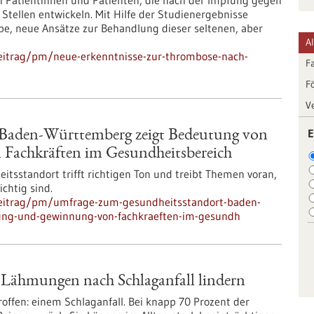
i Patientinnen und Patienten, die nach der Impfung gegen
ellen entwickeln. Mit Hilfe der Studienergebnisse
pe, neue Ansätze zur Behandlung dieser seltenen, aber
A
eitrag/pm/neue-erkenntnisse-zur-thrombose-nach-
F
F
V
E
Baden-Württemberg zeigt Bedeutung von
 Fachkräften im Gesundheitsbereich
tsstandort trifft richtigen Ton und treibt Themen voran,
chtig sind.
beitrag/pm/umfrage-zum-gesundheitsstandort-baden-
rung-und-gewinnung-von-fachkraeften-im-gesundh
l Lähmungen nach Schlaganfall lindern
roffen: einem Schlaganfall. Bei knapp 70 Prozent der