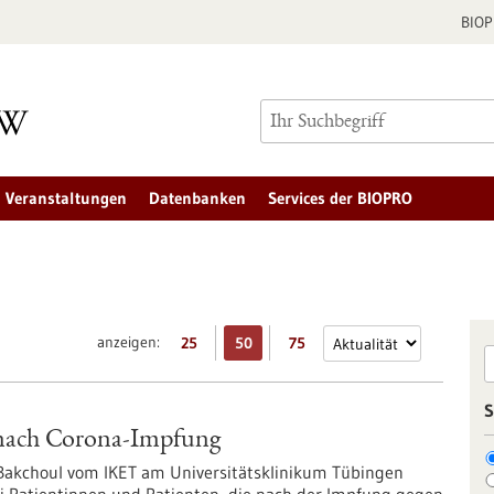
BIO
Veranstaltungen
Datenbanken
Services der BIOPRO
anzeigen:
25
50
75
S
 nach Corona-Impfung
Bakchoul vom IKET am Universitätsklinikum Tübingen