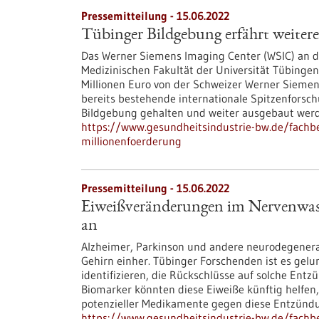
Pressemitteilung - 15.06.2022
Tübinger Bildgebung erfährt weiter
Das Werner Siemens Imaging Center (WSIC) an de
Medizinischen Fakultät der Universität Tübinge
Millionen Euro von der Schweizer Werner Siemen
bereits bestehende internationale Spitzenforsc
Bildgebung gehalten und weiter ausgebaut wer
https://www.gesundheitsindustrie-bw.de/fachb
millionenfoerderung
Pressemitteilung - 15.06.2022
Eiweißveränderungen im Nervenwass
an
Alzheimer, Parkinson und andere neurodegener
Gehirn einher. Tübinger Forschenden ist es gel
identifizieren, die Rückschlüsse auf solche En
Biomarker könnten diese Eiweiße künftig helfen
potenzieller Medikamente gegen diese Entzündu
https://www.gesundheitsindustrie-bw.de/fach