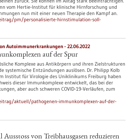
inen zurück. Sie können im Alltag stark beeinträchtigen.
n vom Hertie-Institut für klinische Hirnforschung und
ähmungen nun mit einer neuen Therapie den Kampf an.
trag/pm/personalisierte-hirnstimulation-soll-
 von Autoimmunerkrankungen - 22.06.2022
unkomplexen auf der Spur
lösliche Komplexe aus Antikörpern und ihren Zielstrukturen
 systemische Entzündungen auslösen. Dr. Philipp Kolb
 Institut für Virologie des Uniklinikums Freiburg haben
chweis dieser Immunkomplexe entwickelt, das bei der
ungen, aber auch schweren COVID-19-Verläufen, zum
beitrag/aktuell/pathogenen-immunkomplexen-auf-der-
ll Ausstoss von Treibhausgasen reduzieren