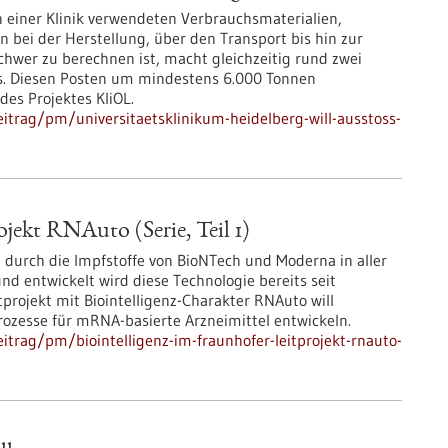
 einer Klinik verwendeten Verbrauchsmaterialien,
ei der Herstellung, über den Transport bis hin zur
hwer zu berechnen ist, macht gleichzeitig rund zwei
us. Diesen Posten um mindestens 6.000 Tonnen
des Projektes KliOL.
itrag/pm/universitaetsklinikum-heidelberg-will-ausstoss-
jekt RNAuto (Serie, Teil 1)
durch die Impfstoffe von BioNTech und Moderna in aller
und entwickelt wird diese Technologie bereits seit
rojekt mit Biointelligenz-Charakter RNAuto will
rozesse für mRNA-basierte Arzneimittel entwickeln.
trag/pm/biointelligenz-im-fraunhofer-leitprojekt-rnauto-