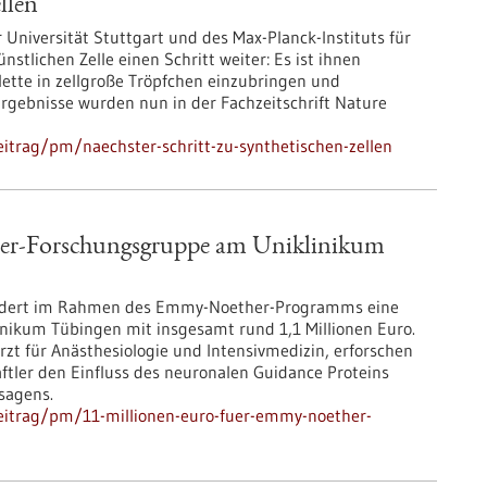
llen
r Universität Stuttgart und des Max-Planck-Instituts für
tlichen Zelle einen Schritt weiter: Es ist ihnen
lette in zellgroße Tröpfchen einzubringen und
Ergebnisse wurden nun in der Fachzeitschrift Nature
itrag/pm/naechster-schritt-zu-synthetischen-zellen
her-Forschungsgruppe am Uniklinikum
ördert im Rahmen des Emmy-Noether-Programms eine
ikum Tübingen mit insgesamt rund 1,1 Millionen Euro.
rzt für Anästhesiologie und Intensivmedizin, erforschen
ftler den Einfluss des neuronalen Guidance Proteins
sagens.
eitrag/pm/11-millionen-euro-fuer-emmy-noether-