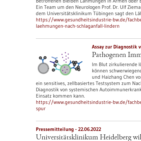
Betroffenen bleiben Lähmungen in Armen oder Be
Ein Team um den Neurologen Prof. Dr. Ulf Zieman
dem Universitätsklinikum Tübingen sagt den L
https://www.gesundheitsindustrie-bw.de/fachbei
laehmungen-nach-schlaganfall-lindern
Assay zur Diagnostik
Pathogenen Imm
Im Blut zirkulierende 
können schwerwiegende
und Haizhang Chen vom
ein sensitives, zellbasiertes Testsystem zum Na
Diagnostik von systemischen Autoimmunerkrank
Einsatz kommen kann.
https://www.gesundheitsindustrie-bw.de/fach
spur
Pressemitteilung - 22.06.2022
Universitätsklinikum Heidelberg wi