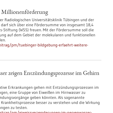
e Millionenförderung
r Radiologischen Universitätsklinik Tübingen und der
n darf sich über eine Fördersumme von insgesamt 18,4
s-Stiftung (WSS) freuen. Mit der Fördersumme soll die
hung auf dem Gebiet der molekularen und funktionellen
den.
eitrag/pm/tuebinger-bildgebung-erfaehrt-weitere-
er zeigen Entzündungsprozesse im Gehirn
ative Erkrankungen gehen mit Entzündungsprozessen im
ungen, eine Gruppe von Eiweißen im Hirnwasser zu
tzündungsvorgänge geben könnten. Als sogenannte
, Krankheitsprozesse besser zu verstehen und die Wirkung
ngen zu testen.
beitrag/pm/eiweissveraenderungen-im-nervenwasser-