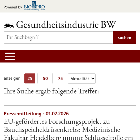
zum
Powered by
Inhalt
springen
suchen
anzeigen:
25
50
75
Ihre Suche ergab folgende Treffer:
Pressemitteilung - 01.07.2026
EU-gefördertes Forschungsprojekt zu
Bauchspeicheldrüsenkrebs: Medizinische
Fakultät Heidelberg nimmt Schlüsselrolle ein