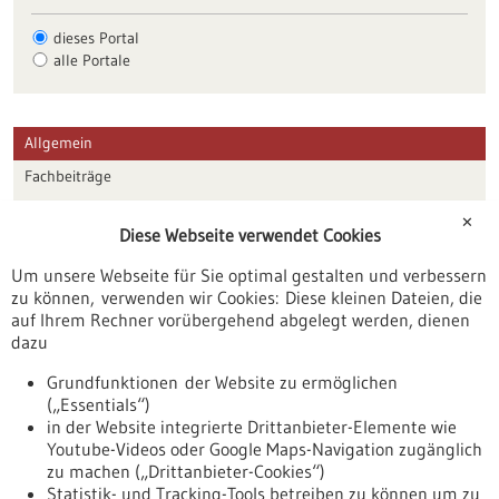
dieses Portal
alle Portale
Allgemein
Fachbeiträge
Förderungen
✕
Diese Webseite verwendet Cookies
Veranstaltungen
Um unsere Webseite für Sie optimal gestalten und verbessern
Erscheinungsdatum
zu können, verwenden wir Cookies: Diese kleinen Dateien, die
auf Ihrem Rechner vorübergehend abgelegt werden, dienen
dazu
zurücksetzen
Grundfunktionen der Website zu ermöglichen
(„Essentials“)
anzeigen
in der Website integrierte Drittanbieter-Elemente wie
Youtube-Videos oder Google Maps-Navigation zugänglich
zu machen („Drittanbieter-Cookies“)
Statistik- und Tracking-Tools betreiben zu können um zu