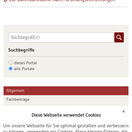
Suchbegriffe
dieses Portal
alle Portale
Allgemein
Fachbeiträge
Förderungen
✕
Diese Webseite verwendet Cookies
Veranstaltungen
Um unsere Webseite für Sie optimal gestalten und verbessern
Erscheinungsdatum
zu können, verwenden wir Cookies: Diese kleinen Dateien, die