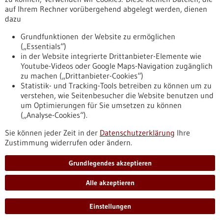
auf Ihrem Rechner vorübergehend abgelegt werden, dienen
dazu
zurücksetzen
Grundfunktionen der Website zu ermöglichen
(„Essentials“)
anzeigen
in der Website integrierte Drittanbieter-Elemente wie
Youtube-Videos oder Google Maps-Navigation zugänglich
zu machen („Drittanbieter-Cookies“)
Statistik- und Tracking-Tools betreiben zu können um zu
verstehen, wie Seitenbesucher die Website benutzen und
Nach oben
um Optimierungen für Sie umsetzen zu können
(„Analyse-Cookies“).
Sie können jeder Zeit in der
Datenschutzerklärung
Ihre
Informiert bleiben
Zustimmung widerrufen oder ändern.
Newsletter abonnieren
Grundlegendes akzeptieren
Alle akzeptieren
2026
©
Einstellungen