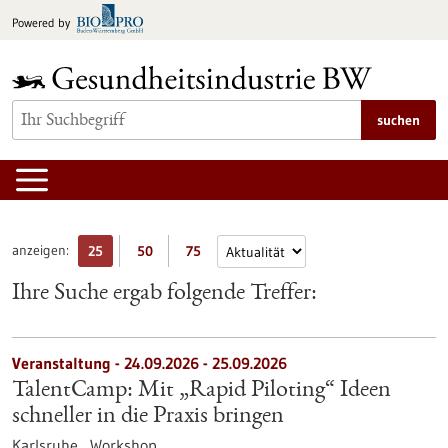
zum
Powered by
Inhalt
springen
suchen
anzeigen:
25
50
75
Ihre Suche ergab folgende Treffer:
Veranstaltung -
24.09.2026
-
25.09.2026
TalentCamp: Mit „Rapid Piloting“ Ideen
schneller in die Praxis bringen
Karlsruhe ,
Workshop