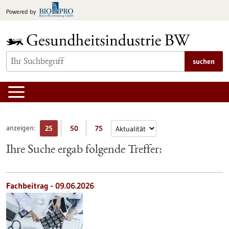
zum
Powered by
Inhalt
springen
suchen
anzeigen:
25
50
75
Ihre Suche ergab folgende Treffer:
Fachbeitrag - 09.06.2026