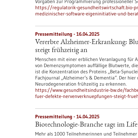
Vorgaben zur Programmierung professioneller So
https://regulatorik-gesundheitswirtschaft.bio-p
medizinischer-software-eigeninitiative-und-ber
Pressemitteilung - 16.04.2025
Vererbte Alzheimer-Erkrankung: Bl
steigt frühzeitig an
Menschen mit einer erblichen Veranlagung für A
von Demenzsymptomen auffällige Blutwerte, die
ist die Konzentration des Proteins „Beta-Synucl
Fachjournal „Alzheimer‘s & Dementia“. Der hier
Neurodegeneration frühzeitig zu erkennen.
https://www.gesundheitsindustrie-bw.de/fachb
fuer-defekte-nervenverknuepfungen-steigt-frueh
Pressemitteilung - 14.04.2025
Biotechnologie-Branche tagt im Life
Mehr als 1000 Teilnehmerinnen und Teilnehmer a