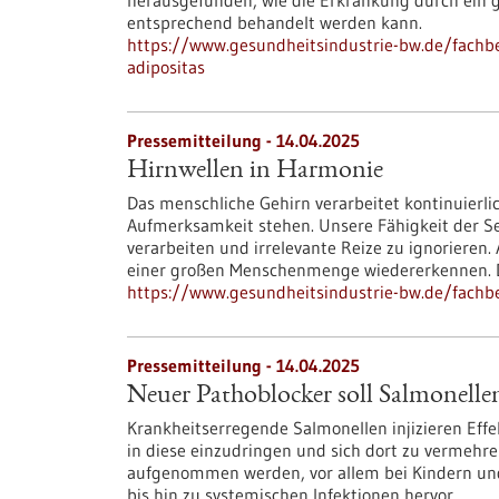
herausgefunden, wie die Erkrankung durch ein g
entsprechend behandelt werden kann.
https://www.gesundheitsindustrie-bw.de/fachbe
adipositas
Pressemitteilung - 14.04.2025
Hirnwellen in Harmonie
Das menschliche Gehirn verarbeitet kontinuierli
Aufmerksamkeit stehen. Unsere Fähigkeit der Sel
verarbeiten und irrelevante Reize zu ignorieren.
einer großen Menschenmenge wiedererkennen. D
https://www.gesundheitsindustrie-bw.de/fachb
Pressemitteilung - 14.04.2025
Neuer Pathoblocker soll Salmonellen
Krankheitserregende Salmonellen injizieren Ef
in diese einzudringen und sich dort zu vermehre
aufgenommen werden, vor allem bei Kindern u
bis hin zu systemischen Infektionen hervor.