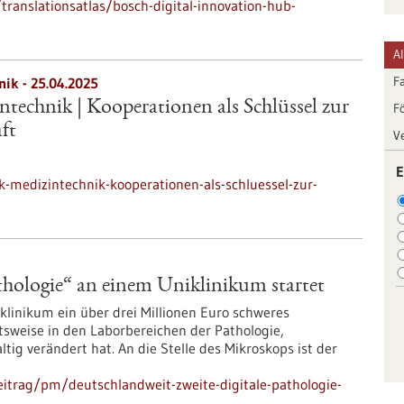
ranslationsatlas/bosch-digital-innovation-hub-
A
F
nik -
25.04.2025
technik | Kooperationen als Schlüssel zur
F
ft
V
E
-medizintechnik-kooperationen-als-schluessel-zur-
thologie“ an einem Uniklinikum startet
klinikum ein über drei Millionen Euro schweres
itsweise in den Laborbereichen der Pathologie,
g verändert hat. An die Stelle des Mikroskops ist der
itrag/pm/deutschlandweit-zweite-digitale-pathologie-