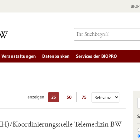
BIO
Veranstaltungen
Datenbanken
Services der BIOPRO
anzeigen:
25
50
75
S
IH)/Koordinierungsstelle Telemedizin BW