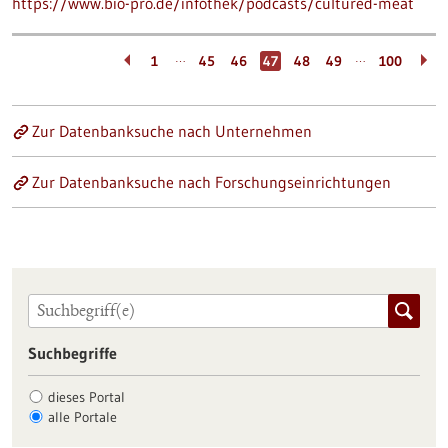
https://www.bio-pro.de/infothek/podcasts/cultured-meat
…
…
1
45
46
47
48
49
100
Zur Datenbanksuche nach Unternehmen
Zur Datenbanksuche nach Forschungseinrichtungen
Suchbegriffe
dieses Portal
alle Portale