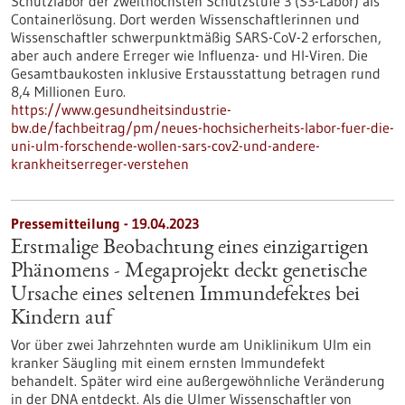
Schutzlabor der zweithöchsten Schutzstufe 3 (S3-Labor) als
Containerlösung. Dort werden Wissenschaftlerinnen und
Wissenschaftler schwerpunktmäßig SARS-CoV-2 erforschen,
aber auch andere Erreger wie Influenza- und HI-Viren. Die
Gesamtbaukosten inklusive Erstausstattung betragen rund
8,4 Millionen Euro.
https://www.gesundheitsindustrie-
bw.de/fachbeitrag/pm/neues-hochsicherheits-labor-fuer-die-
uni-ulm-forschende-wollen-sars-cov2-und-andere-
krankheitserreger-verstehen
Pressemitteilung - 19.04.2023
Erstmalige Beobachtung eines einzigartigen
Phänomens - Megaprojekt deckt genetische
Ursache eines seltenen Immundefektes bei
Kindern auf
Vor über zwei Jahrzehnten wurde am Uniklinikum Ulm ein
kranker Säugling mit einem ernsten Immundefekt
behandelt. Später wird eine außergewöhnliche Veränderung
in der DNA entdeckt. Als die Ulmer Wissenschaftler von