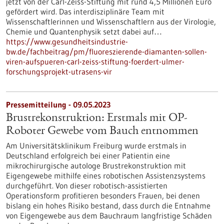
jetzt von der Carl-Zeiss-Stiftung mit rund 4,5 Millionen Euro
gefördert wird. Das interdisziplinäre Team mit
Wissenschaftlerinnen und Wissenschaftlern aus der Virologie,
Chemie und Quantenphysik setzt dabei auf…
https://www.gesundheitsindustrie-
bw.de/fachbeitrag/pm/fluoreszierende-diamanten-sollen-
viren-aufspueren-carl-zeiss-stiftung-foerdert-ulmer-
forschungsprojekt-utrasens-vir
Pressemitteilung - 09.05.2023
Brustrekonstruktion: Erstmals mit OP-
Roboter Gewebe vom Bauch entnommen
Am Universitätsklinikum Freiburg wurde erstmals in
Deutschland erfolgreich bei einer Patientin eine
mikrochirurgische autologe Brustrekonstruktion mit
Eigengewebe mithilfe eines robotischen Assistenzsystems
durchgeführt. Von dieser robotisch-assistierten
Operationsform profitieren besonders Frauen, bei denen
bislang ein hohes Risiko bestand, dass durch die Entnahme
von Eigengewebe aus dem Bauchraum langfristige Schäden