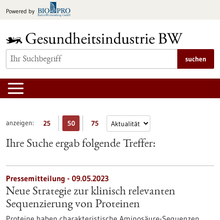
zum
Powered by
Inhalt
springen
suchen
anzeigen:
25
50
75
Ihre Suche ergab folgende Treffer:
Pressemitteilung - 09.05.2023
Neue Strategie zur klinisch relevanten
Sequenzierung von Proteinen
Proteine haben charakteristische Aminosäure-Sequenzen,