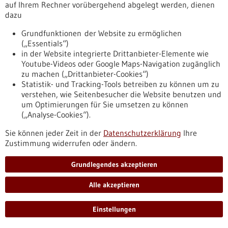
auf Ihrem Rechner vorübergehend abgelegt werden, dienen
Anmeldung
dazu
Anmeldung Optimierung IVD-
Grundfunktionen der Website zu ermöglichen
Probenverfügbarkeit an Kliniken
(„Essentials“)
https://regulatorik-gesundheitswirtschaft.bio-
in der Website integrierte Drittanbieter-Elemente wie
pro.de/veranstaltungen/vergangene-
Youtube-Videos oder Google Maps-Navigation zugänglich
veranstaltungen/anmeldung-optimierung-ivd-
zu machen („Drittanbieter-Cookies“)
probenverfuegbarkeit-kliniken
Statistik- und Tracking-Tools betreiben zu können um zu
verstehen, wie Seitenbesucher die Website benutzen und
um Optimierungen für Sie umsetzen zu können
(„Analyse-Cookies“).
BIOPRO Spezial: Regulation - 13.01.2022
Sie können jeder Zeit in der
Datenschutzerklärung
Ihre
Zustimmung widerrufen oder ändern.
Grundlegendes akzeptieren
IVDR – Neue Anforderungen bei In-House-
Alle akzeptieren
Tests
Einstellungen
Mit der IVDR gibt es verschiedene neue, aber auch einige alte
Aufgaben für die Labore. Dr. Ariane Pott sprach mit Ulrich