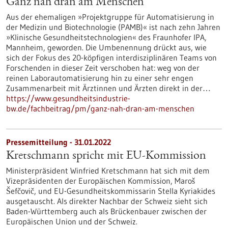
Ganz nah dran am Menschen
Aus der ehemaligen »Projektgruppe für Automatisierung in
der Medizin und Biotechnologie (PAMB)« ist nach zehn Jahren
»Klinische Gesundheitstechnologien« des Fraunhofer IPA,
Mannheim, geworden. Die Umbenennung drückt aus, wie
sich der Fokus des 20-köpfigen interdisziplinären Teams von
Forschenden in dieser Zeit verschoben hat: weg von der
reinen Laborautomatisierung hin zu einer sehr engen
Zusammenarbeit mit Ärztinnen und Ärzten direkt in der…
https://www.gesundheitsindustrie-
bw.de/fachbeitrag/pm/ganz-nah-dran-am-menschen
Pressemitteilung - 31.01.2022
Kretschmann spricht mit EU-Kommission
Ministerpräsident Winfried Kretschmann hat sich mit dem
Vizepräsidenten der Europäischen Kommission, Maroš
Šefčovič, und EU-Gesundheitskommissarin Stella Kyriakides
ausgetauscht. Als direkter Nachbar der Schweiz sieht sich
Baden-Württemberg auch als Brückenbauer zwischen der
Europäischen Union und der Schweiz.