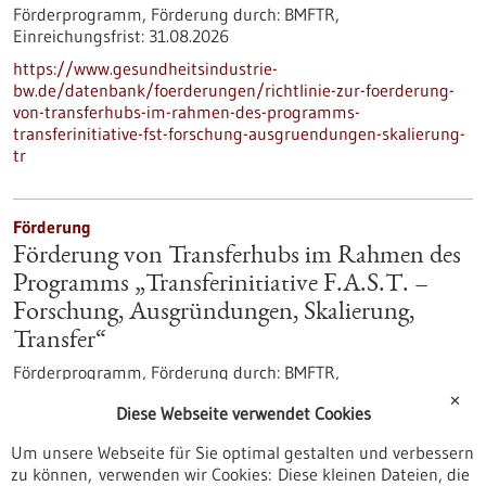
Förderprogramm,
Förderung durch:
BMFTR,
Einreichungsfrist:
31.08.2026
https://www.gesundheitsindustrie-
bw.de/datenbank/foerderungen/richtlinie-zur-foerderung-
von-transferhubs-im-rahmen-des-programms-
transferinitiative-fst-forschung-ausgruendungen-skalierung-
tr
Förderung
Förderung von Transferhubs im Rahmen des
Programms „Transferinitiative F.A.S.T. –
Forschung, Ausgründungen, Skalierung,
Transfer“
Förderprogramm,
Förderung durch:
BMFTR,
Einreichungsfrist:
31.08.2026
✕
Diese Webseite verwendet Cookies
https://www.bio-
pro.de/datenbanken/foerderungen/foerderung-von-
Um unsere Webseite für Sie optimal gestalten und verbessern
transferhubs-im-rahmen-des-programms-transferinitiative-
zu können, verwenden wir Cookies: Diese kleinen Dateien, die