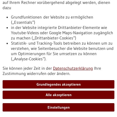
fst-forschung-ausgruendungen-skalierung-transfer
auf Ihrem Rechner vorübergehend abgelegt werden, dienen
dazu
Grundfunktionen der Website zu ermöglichen
Förderung
(„Essentials“)
Beratungsgutscheine Gesundheitswirtschaft
in der Website integrierte Drittanbieter-Elemente wie
Asien
Youtube-Videos oder Google Maps-Navigation zugänglich
zu machen („Drittanbieter-Cookies“)
Förderprogramm,
Förderung durch:
Bundesministerium für
Statistik- und Tracking-Tools betreiben zu können um zu
Wirtschaft und Energie
verstehen, wie Seitenbesucher die Website benutzen und
https://www.gesundheitsindustrie-
um Optimierungen für Sie umsetzen zu können
bw.de/datenbank/foerderungen/beratungsgutscheine-
(„Analyse-Cookies“).
gesundheitswirtschaft-asien
Sie können jeder Zeit in der
Datenschutzerklärung
Ihre
Zustimmung widerrufen oder ändern.
Förderung
Grundlegendes akzeptieren
Beratungsgutscheine Gesundheitswirtschaft
Asien
Alle akzeptieren
Förderprogramm,
Förderung durch:
Bundesministerium für
Wirtschaft und Energie
Einstellungen
https://www.bio-