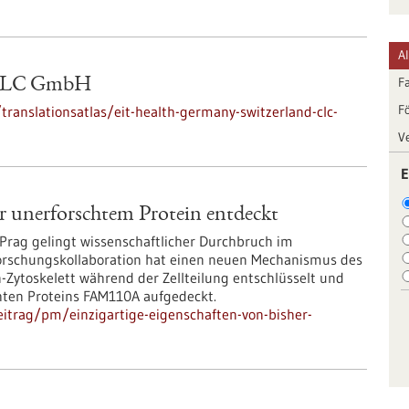
A
F
 CLC GmbH
F
anslationsatlas/eit-health-germany-switzerland-clc-
V
E
er unerforschtem Protein entdeckt
Prag gelingt wissenschaftlicher Durchbruch im
 Forschungskollaboration hat einen neuen Mechanismus des
Zytoskelett während der Zellteilung entschlüsselt und
chten Proteins FAM110A aufgedeckt.
itrag/pm/einzigartige-eigenschaften-von-bisher-