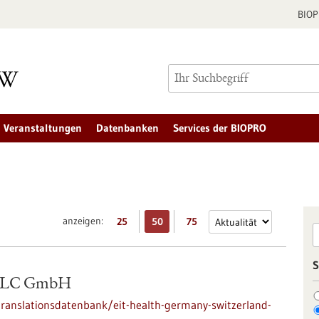
BIO
Veranstaltungen
Datenbanken
Services der BIOPRO
anzeigen:
25
50
75
S
 CLC GmbH
/translationsdatenbank/eit-health-germany-switzerland-