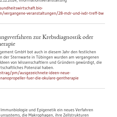
2.12.2024,
Informationsveranstaltung
sundheitswirtschaft.bio-
en/vergangene-veranstaltungen/28-mdr-und-ivdr-treff-bw
ungsverfahren zur Krebsdiagnostik oder
herapie
ment GmbH bot auch in diesem Jahr den festlichen
 An der Sternwarte in Tübingen wurden am vergangenen
Ideen von Wissenschaftlern und Gründern gewürdigt, die
schaftliches Potenzial haben.
eitrag/pm/ausgezeichnete-ideen-neue-
nanopropeller-fuer-die-okulare-gentherapie
 Immunbiologie und Epigenetik ein neues Verfahren
munsystems, die Makrophagen, ihre Zellstrukturen