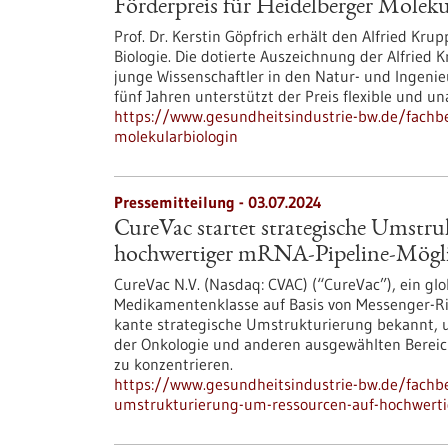
Förderpreis für Heidelberger Moleku
Prof. Dr. Kerstin Göpfrich erhält den Alfried Kru
Biologie. Die dotierte Auszeichnung der Alfried 
junge Wissenschaftler in den Natur- und Ingenie
fünf Jahren unterstützt der Preis flexible und 
https://www.gesundheitsindustrie-bw.de/fachbe
molekularbiologin
Pressemitteilung - 03.07.2024
CureVac startet strategische Umstr
hochwertiger mRNA-Pipeline-Mögli
CureVac N.V. (Nasdaq: CVAC) (“CureVac”), ein g
Medika­menten­klasse auf Basis von Messenger-Ri
kante strategische Umstrukturierung bekannt, 
der Onkologie und anderen ausgewählten Berei
zu konzentrieren.
https://www.gesundheitsindustrie-bw.de/fachbe
umstrukturierung-um-ressourcen-auf-hochwerti