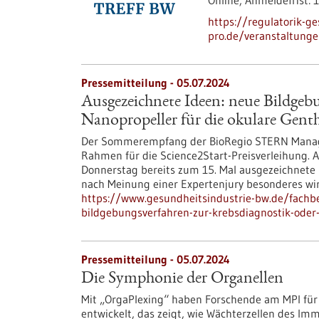
Online,
Anmeldefrist:
1
https://regulatorik-ge
pro.de/veranstaltung
Pressemitteilung - 05.07.2024
Ausgezeichnete Ideen: neue Bildgeb
Nanopropeller für die okulare Gent
Der Sommerempfang der BioRegio STERN Manage
Rahmen für die Science2Start-Preisverleihung.
Donnerstag bereits zum 15. Mal ausgezeichnete 
nach Meinung einer Expertenjury besonderes wirt
https://www.gesundheitsindustrie-bw.de/fachb
bildgebungsverfahren-zur-krebsdiagnostik-oder-
Pressemitteilung - 05.07.2024
Die Symphonie der Organellen
Mit „OrgaPlexing“ haben Forschende am MPI für
entwickelt, das zeigt, wie Wächterzellen des Im