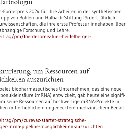
larbiologin
pp-Förderpreis 2024 für ihre Arbeiten in der synthetischen
Krupp von Bohlen und Halbach-Stiftung fördert jährlich
urwissenschaften, die ihre erste Professur innehaben. über
unabhängige Forschung und Lehre.
itrag/pm/foerderpreis-fuer-heidelberger-
ukturierung, um Ressourcen auf
chkeiten auszurichten
lobales biopharmazeutisches Unternehmen, das eine neue
bonukleinsäure (mRNA) entwickelt, gab heute eine signifi­
um seine Ressourcen auf hochwertige mRNA-Projekte in
chen mit erheblichem ungedecktem medizinischem Bedarf
itrag/pm/curevac-startet-strategische-
ger-mrna-pipeline-moeglichkeiten-auszurichten