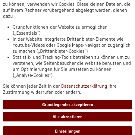
Erscheinungsdatum
zu können, verwenden wir Cookies: Diese kleinen Dateien, die
auf Ihrem Rechner vorübergehend abgelegt werden, dienen
dazu
zurücksetzen
Grundfunktionen der Website zu ermöglichen
(„Essentials“)
anzeigen
in der Website integrierte Drittanbieter-Elemente wie
Youtube-Videos oder Google Maps-Navigation zugänglich
zu machen („Drittanbieter-Cookies“)
Statistik- und Tracking-Tools betreiben zu können um zu
verstehen, wie Seitenbesucher die Website benutzen und
Nach oben
um Optimierungen für Sie umsetzen zu können
(„Analyse-Cookies“).
Sie können jeder Zeit in der
Datenschutzerklärung
Ihre
Informiert bleiben
Zustimmung widerrufen oder ändern.
Newsletter abonnieren
Grundlegendes akzeptieren
Alle akzeptieren
2026
©
Einstellungen