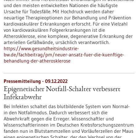
und den meisten entwickelten Nationen die häufigste
Ursache für Todesfälle. Mit Hochdruck werden daher
neuartige Therapieoptionen zur Behandlung und Prävention
kardiovaskulärer Erkrankungen erforscht. Für eine Vielzahl
von kardiovaskulären Folgeerkrankungen ist die
Atherosklerose, eine komplexe, degenerative Erkrankung der
arteriellen Gefäßwände, ursächlich verantwortlich.
https://www.gesundheitsindustrie-
bw.de/fachbeitrag/pm/neuer-ansatz-fuer-die-kuenftige-
behandlung-der-atherosklerose
Pressemitteilung - 09.12.2022
Epigenetischer Notfall-Schalter verbessert
Infektabwehr
Bei Infekten schaltet das blutbildende System vom Normal-
in den Notfallmodus. Dadurch verbessert sich die
Abwehrkraft gegen die Erreger. Wissenschaftler und
Wissenschaftlerinnen im Deutschen Krebsforschungszentrum
fanden nun in Blutstammzellen und Vorläuferzellen der Maus
einen epigenetischen Schalter, der den Wechsel von der