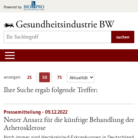
zum
Powered by
Inhalt
springen
suchen
anzeigen:
25
50
75
Ihre Suche ergab folgende Treffer:
Pressemitteilung - 09.12.2022
Neuer Ansatz für die künftige Behandlung der
Atherosklerose
Noch immer sind Herzkreislauf-Erkrankungen in Deutschland