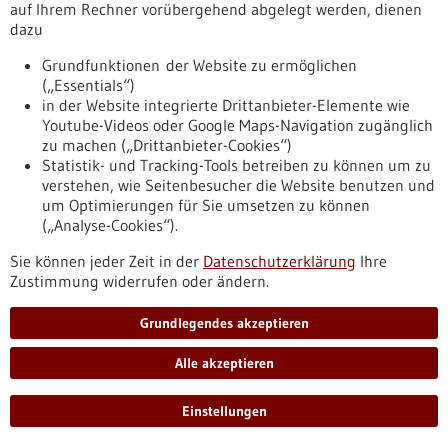
auf Ihrem Rechner vorübergehend abgelegt werden, dienen
Unternehmen, das in klinischen Studien eine neue Klasse von
dazu
transformativen Medikamenten auf der Basis von Messenger-
Ribonukleinsäure entwickelt, und Novartis gaben heute
Grundfunktionen der Website zu ermöglichen
bekannt, dass sie eine initiale Vereinbarung zur Herstellung
(„Essentials“)
des COVID-19-Impfstoffkandidaten von CureVac, CVnCoV,
in der Website integrierte Drittanbieter-Elemente wie
unterzeichnet haben.
Youtube-Videos oder Google Maps-Navigation zugänglich
https://www.gesundheitsindustrie-
zu machen („Drittanbieter-Cookies“)
bw.de/fachbeitrag/pm/curevac-und-novartis-unterzeichnen-
Statistik- und Tracking-Tools betreiben zu können um zu
initiale-vereinbarung-zur-produktion-des-covid-19-
verstehen, wie Seitenbesucher die Website benutzen und
impfstoffkandidaten-cvncov
um Optimierungen für Sie umsetzen zu können
(„Analyse-Cookies“).
Pressemitteilung - 04.03.2021
Sie können jeder Zeit in der
Datenschutzerklärung
Ihre
Zustimmung widerrufen oder ändern.
Herzmuskelschäden bei Kindern früher
erkennen
Grundlegendes akzeptieren
Dr. Fabian von Scheidt, wissenschaftlicher Mitarbeiter des
Forschungsteams der Sektion Pädiatrische Kardiologie der
Alle akzeptieren
Klinik für Kinder- und Jugendmedizin des
Universitätsklinikums Ulm (UKU) hat den Wissenschaftspreis
Einstellungen
2021 der Deutschen Gesellschaft für Pädiatrische Kardiologie
und Angeborene Herzfehler erhalten.