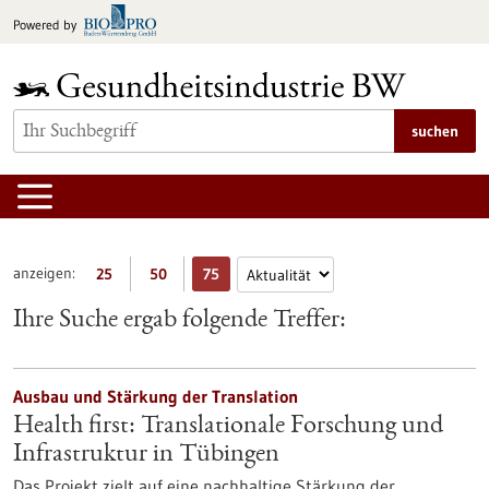
zum
Powered by
Inhalt
springen
suchen
anzeigen:
25
50
75
Ihre Suche ergab folgende Treffer:
Ausbau und Stärkung der Translation
Health first: Translationale Forschung und
Infrastruktur in Tübingen
Das Projekt zielt auf eine nachhaltige Stärkung der