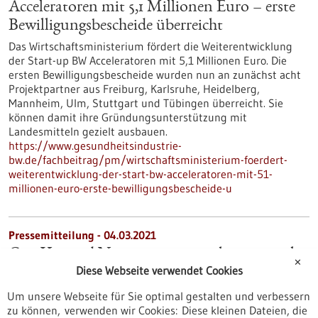
Acceleratoren mit 5,1 Millionen Euro – erste
Bewilligungsbescheide überreicht
Das Wirtschaftsministerium fördert die Weiterentwicklung
der Start-up BW Acceleratoren mit 5,1 Millionen Euro. Die
ersten Bewilligungsbescheide wurden nun an zunächst acht
Projektpartner aus Freiburg, Karlsruhe, Heidelberg,
Mannheim, Ulm, Stuttgart und Tübingen überreicht. Sie
können damit ihre Gründungsunterstützung mit
Landesmitteln gezielt ausbauen.
https://www.gesundheitsindustrie-
bw.de/fachbeitrag/pm/wirtschaftsministerium-foerdert-
weiterentwicklung-der-start-bw-acceleratoren-mit-51-
millionen-euro-erste-bewilligungsbescheide-u
Pressemitteilung - 04.03.2021
CureVac und Novartis unterzeichnen initiale
✕
Diese Webseite verwendet Cookies
Vereinbarung zur Produktion des COVID-19-
Impfstoffkandidaten CVnCoV
Um unsere Webseite für Sie optimal gestalten und verbessern
zu können, verwenden wir Cookies: Diese kleinen Dateien, die
CureVac N.V., ein globales biopharmazeutisches