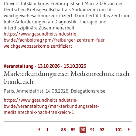
Universitätsklinikums Freiburg ist seit März 2026 von der
Deutschen Krebsgesellschaft als Sarkomzentrum für
Weichgewebesarkome zertifiziert. Damit erfüllt das Zentrum
hohe Anforderungen an Diagnostik, Therapie und
interdisziplinäre Zusammenarbeit.
https://www.gesundheitsindustrie-
bw.de/fachbeitrag/pm/freiburger-zentrum-fuer-
weichgewebssarkome-zertifiziert
Veranstaltung -
13.10.2026
-
15.10.2026
Markterkundungsreise: Medizintechnik nach
Frankreich
Paris,
Anmeldefrist:
14.08.2026,
Delegationsreise
https://www.gesundheitsindustrie-
bw.de/veranstaltung/markterkundungsreise-
medizintechnik-nach-frankreich-1
…
…
1
88
89
90
91
92
101