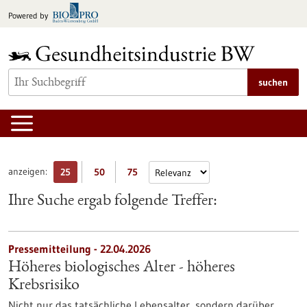
zum
Powered by
Inhalt
springen
suchen
anzeigen:
25
50
75
Ihre Suche ergab folgende Treffer:
Pressemitteilung - 22.04.2026
Höheres biologisches Alter - höheres
Krebsrisiko
Nicht nur das tatsächliche Lebensalter, sondern darüber