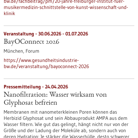
bw.de/fachbeitrag/pm/20-jahre-freiburger-institut-fuer-
musikermedizin-schnittstelle-von-kunst-wissenschaft-und-
klinik
Veranstaltung -
30.06.2026
-
01.07.2026
BayOConnect 2026
München,
Forum
https://www.gesundheitsindustrie-
bw.de/veranstaltung/bayoconnect-2026
Pressemitteilung - 24.04.2026
Nanofiltration: Wasser wirksam von
Glyphosat befreien
Membranen mit nanometerkleinen Poren können das
Herbizid Glyphosat und sein Abbauprodukt AMPA aus dem
Wasser filtern. Wie gut das gelingt, hängt nicht nur von der
Größe und der Ladung der Moleküle ab, sondern auch von
deren Hydration: Je stärker die Wasserhülle, desto schwerer