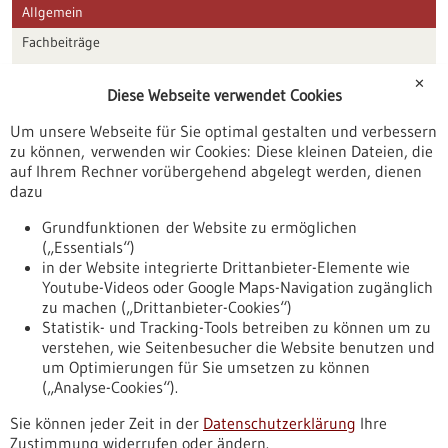
Allgemein
Fachbeiträge
Förderungen
✕
Diese Webseite verwendet Cookies
Veranstaltungen
Um unsere Webseite für Sie optimal gestalten und verbessern
Erscheinungsdatum
zu können, verwenden wir Cookies: Diese kleinen Dateien, die
auf Ihrem Rechner vorübergehend abgelegt werden, dienen
dazu
zurücksetzen
Grundfunktionen der Website zu ermöglichen
(„Essentials“)
anzeigen
in der Website integrierte Drittanbieter-Elemente wie
Youtube-Videos oder Google Maps-Navigation zugänglich
zu machen („Drittanbieter-Cookies“)
Statistik- und Tracking-Tools betreiben zu können um zu
verstehen, wie Seitenbesucher die Website benutzen und
Nach oben
um Optimierungen für Sie umsetzen zu können
(„Analyse-Cookies“).
Sie können jeder Zeit in der
Datenschutzerklärung
Ihre
Informiert bleiben
Zustimmung widerrufen oder ändern.