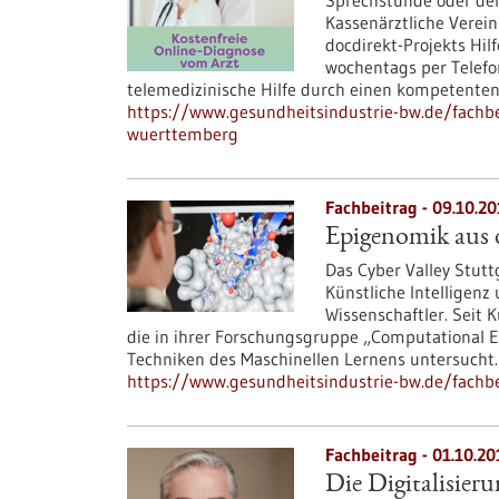
Sprechstunde oder der W
Kassenärztliche Vere
docdirekt-Projekts Hil
wochentags per Telefo
telemedizinische Hilfe durch einen kompetenten
https://www.gesundheitsindustrie-bw.de/fachbe
wuerttemberg
Fachbeitrag - 09.10.2
Epigenomik aus 
Das Cyber Valley Stutt
Künstliche Intelligenz
Wissenschaftler. Seit 
die in ihrer Forschungsgruppe „Computational 
Techniken des Maschinellen Lernens untersucht.
https://www.gesundheitsindustrie-bw.de/fachbe
Fachbeitrag - 01.10.20
Die Digitalisier