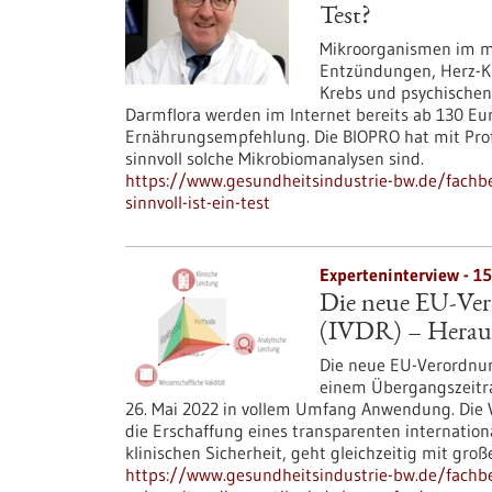
Test?
Mikroorganismen im m
Entzündungen, Herz-Kr
Krebs und psychischen
Darmflora werden im Internet bereits ab 130 Eur
Ernährungsempfehlung. Die BIOPRO hat mit Prof.
sinnvoll solche Mikrobiomanalysen sind.
https://www.gesundheitsindustrie-bw.de/fachb
sinnvoll-ist-ein-test
Experteninterview - 1
Die neue EU-Ver
(IVDR) – Heraus
Die neue EU-Verordnung
einem Übergangszeitra
26. Mai 2022 in vollem Umfang Anwendung. Die Vo
die Erschaffung eines transparenten internati
klinischen Sicherheit, geht gleichzeitig mit gr
https://www.gesundheitsindustrie-bw.de/fachbe