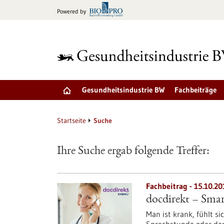
zum
Powered by
Inhalt
springen
Gesundheitsindustrie BW
Fachbeiträge
Startseite
Suche
Ihre Suche ergab folgende Treffer:
Fachbeitrag - 15.10.20
docdirekt – Sma
Man ist krank, fühlt s