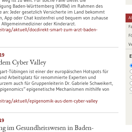
eg ist zu weit. Für solche Fälle bietet die
inigung Baden-Württemberg (KVBW) im Rahmen des
fe an: Jeder gesetzlich Versicherte im Land bekommt
n, App oder Chat kostenfrei und bequem von zuhause
A
 Allgemeinmediziner oder Kinderarzt.
F
itrag/aktuell/docdirekt-smart-zum-arzt-baden-
F
V
019
E
dem Cyber Valley
gart-Tübingen ist einer der europäischen Hotspots für
 und Arbeitsplatz für renommierte Experten und
Kurzem auch für Gruppenleiterin Dr. Gabriele Schweikert,
Epigenomics“ epigenetische Mechanismen mithilfe von
itrag/aktuell/epigenomik-aus-dem-cyber-valley
19
ung im Gesundheitswesen in Baden-