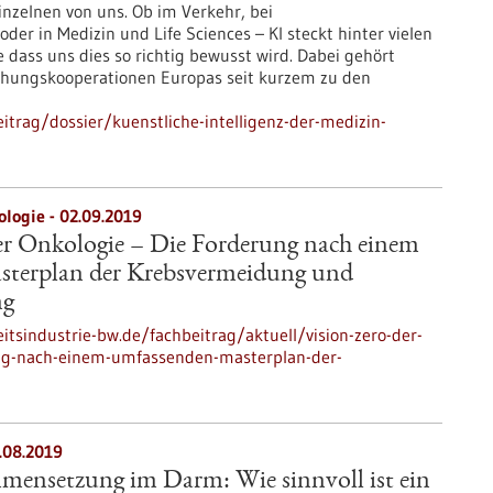
inzelnen von uns. Ob im Verkehr, bei
r in Medizin und Life Sciences – KI steckt hinter vielen
e dass uns dies so richtig bewusst wird. Dabei gehört
chungskooperationen Europas seit kurzem zu den
trag/dossier/kuenstliche-intelligenz-der-medizin-
ologie - 02.09.2019
er Onkologie – Die Forderung nach einem
terplan der Krebsvermeidung und
ng
tsindustrie-bw.de/fachbeitrag/aktuell/vision-zero-der-
ung-nach-einem-umfassenden-masterplan-der-
.08.2019
mensetzung im Darm: Wie sinnvoll ist ein