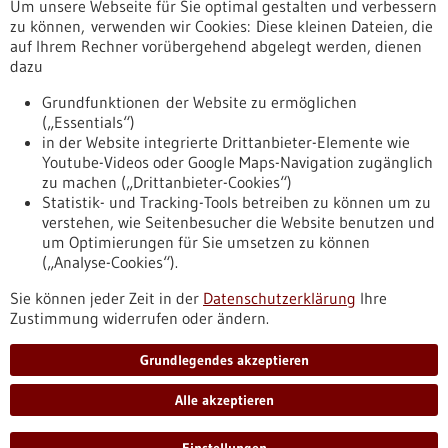
Um unsere Webseite für Sie optimal gestalten und verbessern
Erscheinungsdatum
zu können, verwenden wir Cookies: Diese kleinen Dateien, die
auf Ihrem Rechner vorübergehend abgelegt werden, dienen
dazu
zurücksetzen
Grundfunktionen der Website zu ermöglichen
(„Essentials“)
anzeigen
in der Website integrierte Drittanbieter-Elemente wie
Youtube-Videos oder Google Maps-Navigation zugänglich
zu machen („Drittanbieter-Cookies“)
Statistik- und Tracking-Tools betreiben zu können um zu
verstehen, wie Seitenbesucher die Website benutzen und
Nach oben
um Optimierungen für Sie umsetzen zu können
(„Analyse-Cookies“).
Sie können jeder Zeit in der
Datenschutzerklärung
Ihre
Informiert bleiben
Zustimmung widerrufen oder ändern.
Newsletter abonnieren
Grundlegendes akzeptieren
Alle akzeptieren
2026
©