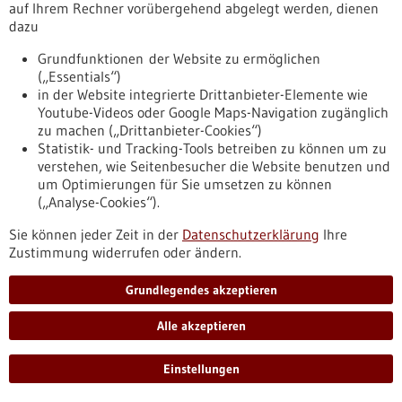
auf Ihrem Rechner vorübergehend abgelegt werden, dienen
https://www.gesundheitsindustrie-
dazu
bw.de/fachbeitrag/pm/patientenvereinigung-sammelt-10-
000-euro-fuer-arbeit-pura-syndrom-spende-fuer-
Grundfunktionen der Website zu ermöglichen
erforschung-der-seltenen-neuronalen-entwicklungsst
(„Essentials“)
in der Website integrierte Drittanbieter-Elemente wie
Youtube-Videos oder Google Maps-Navigation zugänglich
zu machen („Drittanbieter-Cookies“)
Pressemitteilung - 14.11.2024
Statistik- und Tracking-Tools betreiben zu können um zu
Mobile Schlaganfallversorgung. 5G-Netz und
verstehen, wie Seitenbesucher die Website benutzen und
moderne Medizintechnologie retten Leben.
um Optimierungen für Sie umsetzen zu können
(„Analyse-Cookies“).
Das Projekt RettungsNetz-5G soll die akute medizinische
Notfallversorgung mittels 5G-Technologie verbessern.
Sie können jeder Zeit in der
Datenschutzerklärung
Ihre
Konkret geht es darum, Diagnostik und erste
Zustimmung widerrufen oder ändern.
Therapieschritte an den Einsatzort zu bringen, unter
anderem bei Patientinnen und Patienten mit Schlaganfall.
Grundlegendes akzeptieren
https://www.gesundheitsindustrie-
bw.de/fachbeitrag/pm/mobile-schlaganfallversorgung-5g-
Alle akzeptieren
netz-und-moderne-medizintechnologie-retten-leben
Einstellungen
Pressemitteilung - 14.11.2024