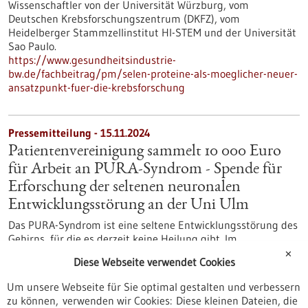
Wissenschaftler von der Universität Würzburg, vom
Deutschen Krebsforschungszentrum (DKFZ), vom
Heidelberger Stammzellinstitut HI-STEM und der Universität
Sao Paulo.
https://www.gesundheitsindustrie-
bw.de/fachbeitrag/pm/selen-proteine-als-moeglicher-neuer-
ansatzpunkt-fuer-die-krebsforschung
Pressemitteilung - 15.11.2024
Patientenvereinigung sammelt 10 000 Euro
für Arbeit an PURA-Syndrom - Spende für
Erforschung der seltenen neuronalen
Entwicklungsstörung an der Uni Ulm
Das PURA-Syndrom ist eine seltene Entwicklungsstörung des
Gehirns, für die es derzeit keine Heilung gibt. Im
vergangenen Jahr hat sich die Patientenvereinigung PURA
✕
Diese Webseite verwendet Cookies
Syndrome Deutschland gegründet. Mit großem Engagement
haben die betroffenen Familien seitdem Spenden gesammelt
Um unsere Webseite für Sie optimal gestalten und verbessern
– und entschieden, den Großteil dieses Geldes für die
zu können, verwenden wir Cookies: Diese kleinen Dateien, die
Erforschung des Syndroms an der Uni Ulm zu spenden.