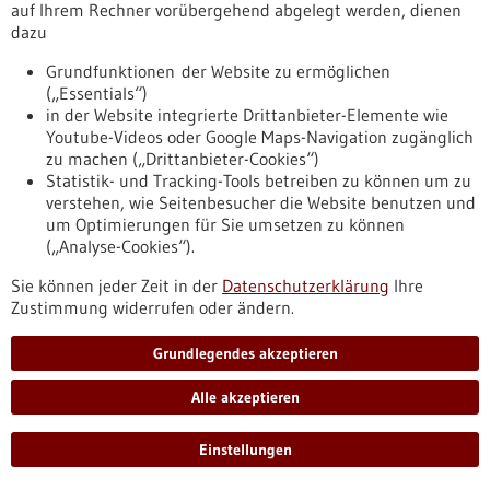
Stakeholder aus dem SE-Bereich zusammen.
auf Ihrem Rechner vorübergehend abgelegt werden, dienen
https://www.gesundheitsindustrie-
dazu
bw.de/fachbeitrag/pm/360-millionen-euro-fuer-projekte-zur-
verbesserung-der-praevention-diagnose-und-therapie-
Grundfunktionen der Website zu ermöglichen
seltener-erkrankungen
(„Essentials“)
in der Website integrierte Drittanbieter-Elemente wie
Youtube-Videos oder Google Maps-Navigation zugänglich
zu machen („Drittanbieter-Cookies“)
Pressemitteilung - 05.09.2024
Statistik- und Tracking-Tools betreiben zu können um zu
Zusammenhalt auf zellulärer Ebene:
verstehen, wie Seitenbesucher die Website benutzen und
beweglich und doch stabil
um Optimierungen für Sie umsetzen zu können
(„Analyse-Cookies“).
Forschungsteams der Universitäten Konstanz und Potsdam
analysieren, wie Proteine zusammenarbeiten, um unseren
Sie können jeder Zeit in der
Datenschutzerklärung
Ihre
Zellen sowohl Anhaftung als auch Bewegung zu ermöglichen.
Zustimmung widerrufen oder ändern.
Das Markerprotein Paxillin steht im Zentrum ihres Interesses.
https://www.gesundheitsindustrie-
Grundlegendes akzeptieren
bw.de/fachbeitrag/pm/zusammenhalt-auf-zellulaerer-
ebene-beweglich-und-doch-stabil
Alle akzeptieren
Einstellungen
Fachbeitrag - 05.09.2024
BioPharma Cluster South Germany e. V.