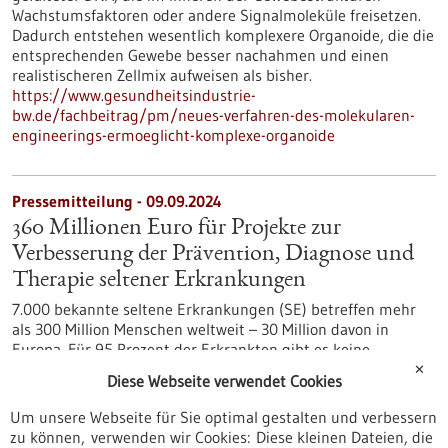
Wachstumsfaktoren oder andere Signalmoleküle freisetzen.
Dadurch entstehen wesentlich komplexere Organoide, die die
entsprechenden Gewebe besser nachahmen und einen
realistischeren Zellmix aufweisen als bisher.
https://www.gesundheitsindustrie-
bw.de/fachbeitrag/pm/neues-verfahren-des-molekularen-
engineerings-ermoeglicht-komplexe-organoide
Pressemitteilung - 09.09.2024
360 Millionen Euro für Projekte zur
Verbesserung der Prävention, Diagnose und
Therapie seltener Erkrankungen
7.000 bekannte seltene Erkrankungen (SE) betreffen mehr
als 300 Million Menschen weltweit – 30 Million davon in
Europa. Für 95 Prozent der Erkrankten gibt es keine
Therapieoptionen und circa 50 Prozent aller Betroffenen
✕
Diese Webseite verwendet Cookies
haben bisher keine gesicherte molekulare Diagnose.
„ERDERA“, die neue EU-Forschungspartnerschaft startet
Um unsere Webseite für Sie optimal gestalten und verbessern
zum 1. September 2024 und bringt alle relevanten
zu können, verwenden wir Cookies: Diese kleinen Dateien, die