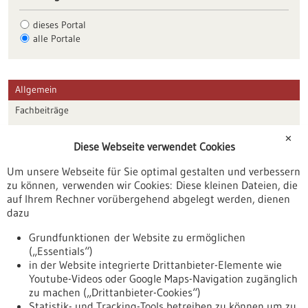
dieses Portal
alle Portale
Allgemein
Fachbeiträge
Förderungen
✕
Diese Webseite verwendet Cookies
Veranstaltungen
Um unsere Webseite für Sie optimal gestalten und verbessern
Erscheinungsdatum
zu können, verwenden wir Cookies: Diese kleinen Dateien, die
auf Ihrem Rechner vorübergehend abgelegt werden, dienen
dazu
zurücksetzen
Grundfunktionen der Website zu ermöglichen
(„Essentials“)
anzeigen
in der Website integrierte Drittanbieter-Elemente wie
Youtube-Videos oder Google Maps-Navigation zugänglich
zu machen („Drittanbieter-Cookies“)
Statistik- und Tracking-Tools betreiben zu können um zu