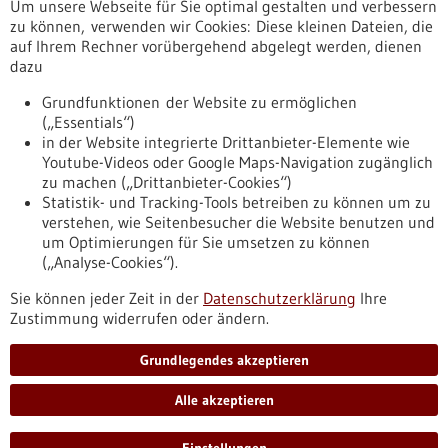
Um unsere Webseite für Sie optimal gestalten und verbessern
Erscheinungsdatum
zu können, verwenden wir Cookies: Diese kleinen Dateien, die
auf Ihrem Rechner vorübergehend abgelegt werden, dienen
dazu
zurücksetzen
Grundfunktionen der Website zu ermöglichen
(„Essentials“)
anzeigen
in der Website integrierte Drittanbieter-Elemente wie
Youtube-Videos oder Google Maps-Navigation zugänglich
zu machen („Drittanbieter-Cookies“)
Statistik- und Tracking-Tools betreiben zu können um zu
verstehen, wie Seitenbesucher die Website benutzen und
Nach oben
um Optimierungen für Sie umsetzen zu können
(„Analyse-Cookies“).
Sie können jeder Zeit in der
Datenschutzerklärung
Ihre
Informiert bleiben
Zustimmung widerrufen oder ändern.
Newsletter abonnieren
Grundlegendes akzeptieren
Alle akzeptieren
2026
©