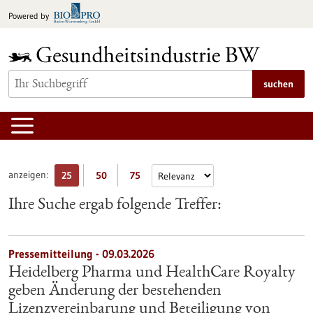
zum
Powered by
Inhalt
springen
suchen
anzeigen:
25
50
75
Ihre Suche ergab folgende Treffer:
Pressemitteilung - 09.03.2026
Heidelberg Pharma und HealthCare Royalty
geben Änderung der bestehenden
Lizenzvereinbarung und Beteiligung von