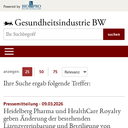
zum
Powered by
Inhalt
springen
suchen
anzeigen:
25
50
75
Ihre Suche ergab folgende Treffer:
Pressemitteilung - 09.03.2026
Heidelberg Pharma und HealthCare Royalty
geben Änderung der bestehenden
Lizenzvereinbarung und Beteiligung von