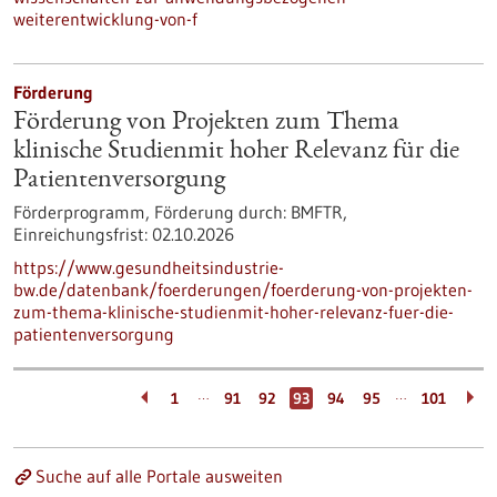
weiterentwicklung-von-f
Förderung
Förderung von Projekten zum Thema
klinische Studienmit hoher Relevanz für die
Patientenversorgung
Förderprogramm,
Förderung durch:
BMFTR,
Einreichungsfrist:
02.10.2026
https://www.gesundheitsindustrie-
bw.de/datenbank/foerderungen/foerderung-von-projekten-
zum-thema-klinische-studienmit-hoher-relevanz-fuer-die-
patientenversorgung
…
…
1
91
92
93
94
95
101
Suche auf alle Portale ausweiten