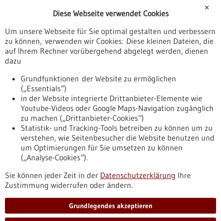
Förderungen
✕
Diese Webseite verwendet Cookies
Veranstaltungen
Um unsere Webseite für Sie optimal gestalten und verbessern
Erscheinungsdatum
zu können, verwenden wir Cookies: Diese kleinen Dateien, die
auf Ihrem Rechner vorübergehend abgelegt werden, dienen
dazu
zurücksetzen
Grundfunktionen der Website zu ermöglichen
(„Essentials“)
anzeigen
in der Website integrierte Drittanbieter-Elemente wie
Youtube-Videos oder Google Maps-Navigation zugänglich
zu machen („Drittanbieter-Cookies“)
Statistik- und Tracking-Tools betreiben zu können um zu
verstehen, wie Seitenbesucher die Website benutzen und
Nach oben
um Optimierungen für Sie umsetzen zu können
(„Analyse-Cookies“).
Sie können jeder Zeit in der
Datenschutzerklärung
Ihre
Informiert bleiben
Zustimmung widerrufen oder ändern.
Newsletter abonnieren
Grundlegendes akzeptieren