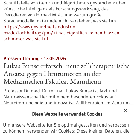
Schnittstelle von Gehirn und Algorithmus gesprochen: über
künstliche Intelligenz als Forschungswerkzeug, das
Decodieren von Hirnaktivität, und warum große
Sprachmodelle im Grunde nicht verstehen, was sie tun.
https://www.gesundheitsindustrie-
bw.de/fachbeitrag/pm/ki-hat-eigentlich-keinen-blassen-
schimmer-was-sie-tut
Pressemitteilung - 13.05.2026
Lukas Bunse erforscht neue zelltherapeutische
Ansätze gegen Hirntumoren an der
Medizinischen Fakultät Mannheim
Professor Dr. med. Dr. rer. nat. Lukas Bunse ist Arzt und
Naturwissenschaftler mit einem besonderen Fokus auf
Neuroimmunologie und innovative Zelltherapien. Im Zentrum
seiner Forschung steht die Frage, wie sich das Immunsystem
✕
Diese Webseite verwendet Cookies
gezielt gegen Erkrankungen des zentralen Nervensystems
einsetzen lässt – insbesondere bei Hirntumoren und
Um unsere Webseite für Sie optimal gestalten und verbessern
Autoimmunerkrankungen.
zu können, verwenden wir Cookies: Diese kleinen Dateien, die
https://www.gesundheitsindustrie-