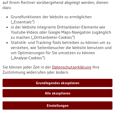
auf Ihrem Rechner vorübergehend abgelegt werden, dienen
bw.de/fachbeitrag/pm/lukas-bunse-erforscht-neue-
dazu
zelltherapeutische-ansaetze-gegen-hirntumoren-der-
medizinischen-fakultaet-mannheim
Grundfunktionen der Website zu ermöglichen
(„Essentials“)
in der Website integrierte Drittanbieter-Elemente wie
Pressemitteilung - 13.05.2026
Youtube-Videos oder Google Maps-Navigation zugänglich
zu machen („Drittanbieter-Cookies“)
NVision Expands from Quantum Sensing to
Statistik- und Tracking-Tools betreiben zu können um zu
Quantum Computing to Accelerate
verstehen, wie Seitenbesucher die Website benutzen und
Discovery and Validation of New Therapies
um Optimierungen für Sie umsetzen zu können
(„Analyse-Cookies“).
NVision announced a $55 million Series B led by Abbott and
unveiled PIQC, a new quantum computing platform built on
Sie können jeder Zeit in der
Datenschutzerklärung
Ihre
its molecular quantum technology.
Zustimmung widerrufen oder ändern.
https://www.gesundheitsindustrie-
bw.de/fachbeitrag/pm/nvision-expands-quantum-sensing-
Grundlegendes akzeptieren
quantum-computing-accelerate-discovery-and-validation-
new-therapies
Alle akzeptieren
Einstellungen
Förderung
GRIOS call for evidence synthesis 2026