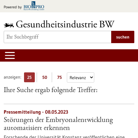
zum
Powered by
Inhalt
springen
suchen
anzeigen:
25
50
75
Ihre Suche ergab folgende Treffer:
Pressemitteilung - 08.05.2023
Störungen der Embryonalentwicklung
automatisiert erkennen
Forschende der Universität Konstanz veröffentlichen eine