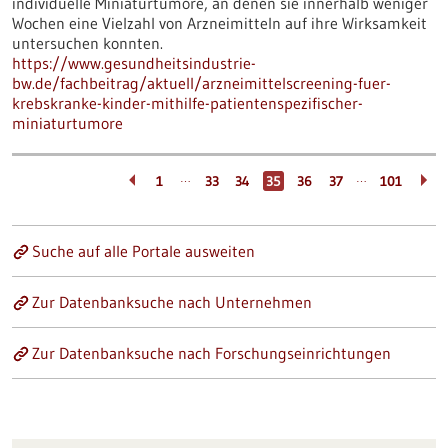
individuelle Miniaturtumore, an denen sie innerhalb weniger
Wochen eine Vielzahl von Arzneimitteln auf ihre Wirksamkeit
untersuchen konnten.
https://www.gesundheitsindustrie-
bw.de/fachbeitrag/aktuell/arzneimittelscreening-fuer-
krebskranke-kinder-mithilfe-patientenspezifischer-
miniaturtumore
…
…
1
33
34
35
36
37
101
Suche auf alle Portale ausweiten
Zur Datenbanksuche nach Unternehmen
Zur Datenbanksuche nach Forschungseinrichtungen