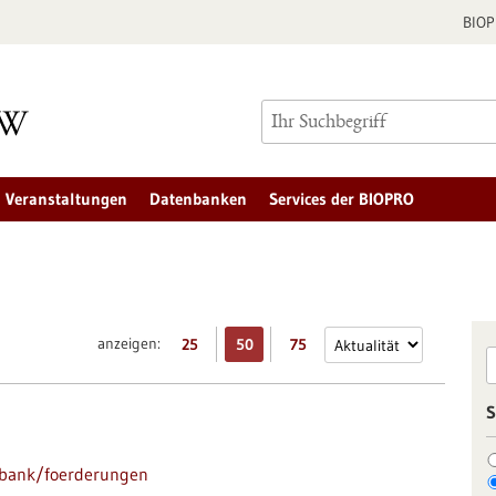
BIO
Veranstaltungen
Datenbanken
Services der BIOPRO
anzeigen:
25
50
75
S
nbank/foerderungen