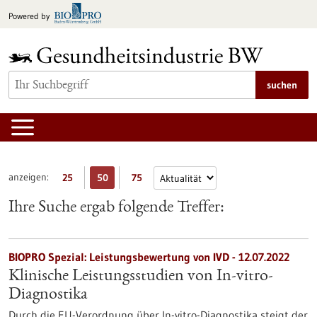
zum
Powered by
Inhalt
springen
suchen
anzeigen:
25
50
75
Ihre Suche ergab folgende Treffer:
BIOPRO Spezial: Leistungsbewertung von IVD - 12.07.2022
Klinische Leistungsstudien von In-vitro-
Diagnostika
Durch die EU-Verordnung über In-vitro-Diagnostika steigt der