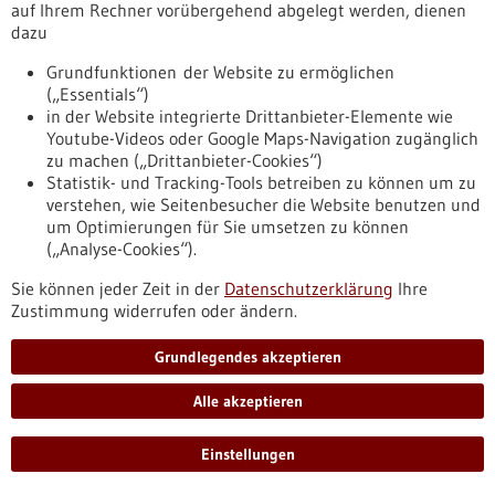
auf Ihrem Rechner vorübergehend abgelegt werden, dienen
Am 11. Mai fand in Mailand die Abschlusskonferenz des
dazu
Interreg-Projekts ARDIA-Net mit 18 Teilnehmenden in
Präsenz und 18 Online-Teilnehmenden statt. Auf dem
Grundfunktionen der Website zu ermöglichen
Programm der halbtägigen Veranstaltung standen Vorträge
(„Essentials“)
und zwei Panels zu den Projektergebnissen und Diskussionen
in der Website integrierte Drittanbieter-Elemente wie
zur weiteren überregionalen Zusammenarbeit.
Youtube-Videos oder Google Maps-Navigation zugänglich
https://www.bio-
zu machen („Drittanbieter-Cookies“)
pro.de/infothek/pressemitteilungen/abschlusskonferenz-
Statistik- und Tracking-Tools betreiben zu können um zu
des-interreg-projekts-ardia-net
verstehen, wie Seitenbesucher die Website benutzen und
um Optimierungen für Sie umsetzen zu können
(„Analyse-Cookies“).
…
…
1
60
61
62
63
64
100
Sie können jeder Zeit in der
Datenschutzerklärung
Ihre
Zustimmung widerrufen oder ändern.
Zur Datenbanksuche nach Unternehmen
Grundlegendes akzeptieren
Zur Datenbanksuche nach Forschungseinrichtungen
Alle akzeptieren
Einstellungen