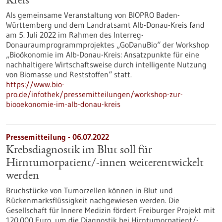
Kreis
Als gemeinsame Veranstaltung von BIOPRO Baden-
Württemberg und dem Landratsamt Alb-Donau-Kreis fand
am 5. Juli 2022 im Rahmen des Interreg-
Donauraumprogrammprojektes „GoDanuBio“ der Workshop
„Bioökonomie im Alb-Donau-Kreis: Ansatzpunkte für eine
nachhaltigere Wirtschaftsweise durch intelligente Nutzung
von Biomasse und Reststoffen“ statt.
https://www.bio-
pro.de/infothek/pressemitteilungen/workshop-zur-
biooekonomie-im-alb-donau-kreis
Pressemitteilung - 06.07.2022
Krebsdiagnostik im Blut soll für
Hirntumorpatient/-innen weiterentwickelt
werden
Bruchstücke von Tumorzellen können in Blut und
Rückenmarksflüssigkeit nachgewiesen werden. Die
Gesellschaft für Innere Medizin fördert Freiburger Projekt mit
120.000 Euro, um die Diagnostik bei Hirntumorpatient/-