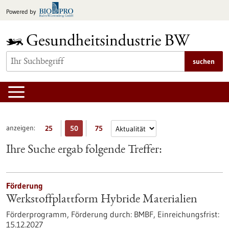
zum
Powered by
Inhalt
springen
suchen
anzeigen:
25
50
75
Ihre Suche ergab folgende Treffer:
Förderung
Werkstoffplattform Hybride Materialien
Förderprogramm,
Förderung durch:
BMBF,
Einreichungsfrist:
15.12.2027