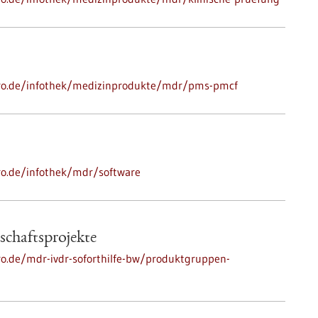
o-pro.de/infothek/medizinprodukte/mdr/pms-pmcf
pro.de/infothek/mdr/software
chaftsprojekte
pro.de/mdr-ivdr-soforthilfe-bw/produktgruppen-