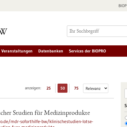
BIO
Veranstaltungen
Datenbanken
Services der BIOPRO
anzeigen:
25
50
75
S
scher Studien für Medizinprodukte
ro.de/mdr-soforthilfe-bw/klinischestudien-lotse-