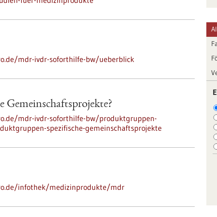
tudien-fuer-medizinprodukte
A
F
F
ro.de/mdr-ivdr-soforthilfe-bw/ueberblick
V
E
e Gemeinschaftsprojekte?
pro.de/mdr-ivdr-soforthilfe-bw/produktgruppen-
oduktgruppen-spezifische-gemeinschaftsprojekte
-pro.de/infothek/medizinprodukte/mdr