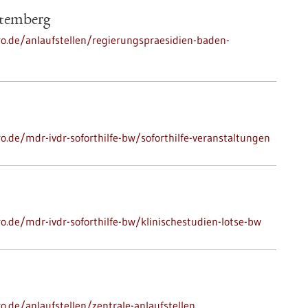
ttemberg
ro.de/anlaufstellen/regierungspraesidien-baden-
ro.de/mdr-ivdr-soforthilfe-bw/soforthilfe-veranstaltungen
ro.de/mdr-ivdr-soforthilfe-bw/klinischestudien-lotse-bw
o.de/anlaufstellen/zentrale-anlaufstellen