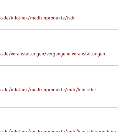
pro.de/infothek/medizinprodukte/ivdr
-pro.de/veranstaltungen/vergangene-veranstaltungen
pro.de/infothek/medizinprodukte/mdr/klinische-
-pro.de/infothek/medizinprodukte/mdr/klinische-pruefung