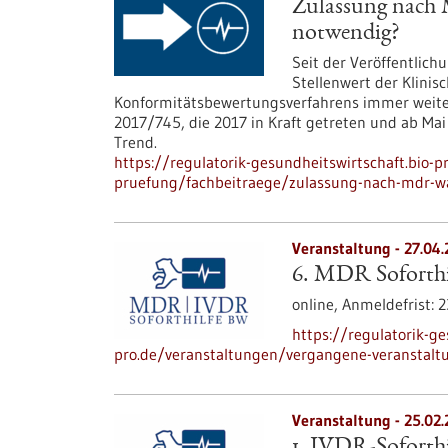
Zulassung nach 
notwendig?
Seit der Veröffentlich
Stellenwert der Klinis
Konformitätsbewertungsverfahrens immer weiter
2017/745, die 2017 in Kraft getreten und ab Mai
Trend.
https://regulatorik-gesundheitswirtschaft.bio-p
pruefung/fachbeitraege/zulassung-nach-mdr-wa
Veranstaltung -
27.04.
6. MDR Soforthi
online,
Anmeldefrist:
2
https://regulatorik-ge
pro.de/veranstaltungen/vergangene-veranstalt
Veranstaltung -
25.02.