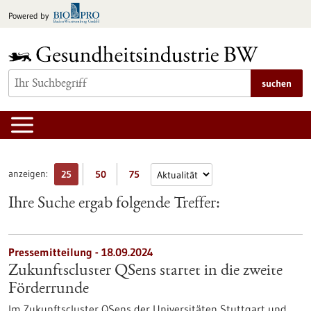
zum
Powered by
Inhalt
springen
suchen
anzeigen:
25
50
75
Ihre Suche ergab folgende Treffer:
Pressemitteilung - 18.09.2024
Zukunftscluster QSens startet in die zweite
Förderrunde
Im Zukunftscluster QSens der Universitäten Stuttgart und