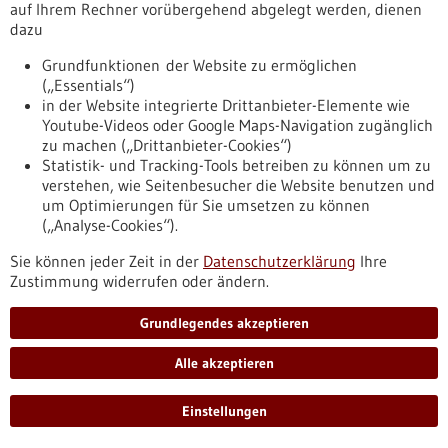
fst-forschung-ausgruendungen-skalierung-transfer
auf Ihrem Rechner vorübergehend abgelegt werden, dienen
dazu
Grundfunktionen der Website zu ermöglichen
Förderung
(„Essentials“)
Beratungsgutscheine Gesundheitswirtschaft
in der Website integrierte Drittanbieter-Elemente wie
Asien
Youtube-Videos oder Google Maps-Navigation zugänglich
zu machen („Drittanbieter-Cookies“)
Förderprogramm,
Förderung durch:
Bundesministerium für
Statistik- und Tracking-Tools betreiben zu können um zu
Wirtschaft und Energie
verstehen, wie Seitenbesucher die Website benutzen und
https://www.gesundheitsindustrie-
um Optimierungen für Sie umsetzen zu können
bw.de/datenbank/foerderungen/beratungsgutscheine-
(„Analyse-Cookies“).
gesundheitswirtschaft-asien
Sie können jeder Zeit in der
Datenschutzerklärung
Ihre
Zustimmung widerrufen oder ändern.
Förderung
Grundlegendes akzeptieren
Beratungsgutscheine Gesundheitswirtschaft
Asien
Alle akzeptieren
Förderprogramm,
Förderung durch:
Bundesministerium für
Wirtschaft und Energie
Einstellungen
https://www.bio-