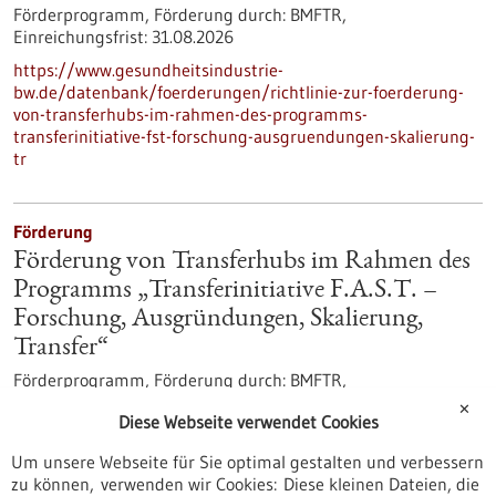
Förderprogramm,
Förderung durch:
BMFTR,
Einreichungsfrist:
31.08.2026
https://www.gesundheitsindustrie-
bw.de/datenbank/foerderungen/richtlinie-zur-foerderung-
von-transferhubs-im-rahmen-des-programms-
transferinitiative-fst-forschung-ausgruendungen-skalierung-
tr
Förderung
Förderung von Transferhubs im Rahmen des
Programms „Transferinitiative F.A.S.T. –
Forschung, Ausgründungen, Skalierung,
Transfer“
Förderprogramm,
Förderung durch:
BMFTR,
Einreichungsfrist:
31.08.2026
✕
Diese Webseite verwendet Cookies
https://www.bio-
pro.de/datenbanken/foerderungen/foerderung-von-
Um unsere Webseite für Sie optimal gestalten und verbessern
transferhubs-im-rahmen-des-programms-transferinitiative-
zu können, verwenden wir Cookies: Diese kleinen Dateien, die