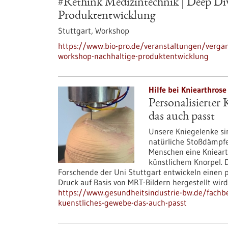
#Rethink Medizintechnik | Deep Di
Produktentwicklung
Stuttgart,
Workshop
https://www.bio-pro.de/veranstaltungen/verga
workshop-nachhaltige-produktentwicklung
Hilfe bei Kniearthrose
Personalisierter
das auch passt
Unsere Kniegelenke si
natürliche Stoßdämpfer
Menschen eine Knieart
künstlichem Knorpel. 
Forschende der Uni Stuttgart entwickeln einen p
Druck auf Basis von MRT-Bildern hergestellt wird
https://www.gesundheitsindustrie-bw.de/fachbei
kuenstliches-gewebe-das-auch-passt