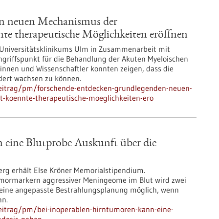
en neuen Mechanismus der
te therapeutische Möglichkeiten eröffnen
 Universitätsklinikums Ulm in Zusammenarbeit mit
ngriffspunkt für die Behandlung der Akuten Myeloischen
erinnen und Wissenschaftler konnten zeigen, dass die
ert wachsen zu können.
beitrag/pm/forschende-entdecken-grundlegenden-neuen-
t-koennte-therapeutische-moeglichkeiten-ero
 eine Blutprobe Auskunft über die
rg erhält Else Kröner Memorialstipendium.
umormarkern aggressiver Meningeome im Blut wird zwei
 keine angepasste Bestrahlungsplanung möglich, wenn
nn.
eitrag/pm/bei-inoperablen-hirntumoren-kann-eine-