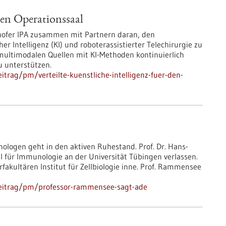
 den Operationssaal
hofer IPA zusammen mit Partnern daran, den
er Intelligenz (KI) und roboterassistierter Telechirurgie zu
s multimodalen Quellen mit KI-Methoden kontinuierlich
u unterstützen.
trag/pm/verteilte-kuenstliche-intelligenz-fuer-den-
logen geht in den aktiven Ruhestand. Prof. Dr. Hans-
für Immunologie an der Universität Tübingen verlassen.
rfakultären Institut für Zellbiologie inne. Prof. Rammensee
beitrag/pm/professor-rammensee-sagt-ade