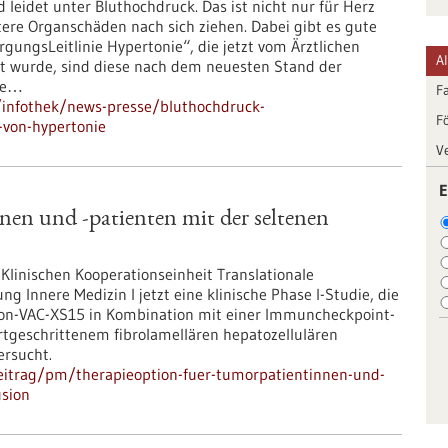
leidet unter Bluthochdruck. Das ist nicht nur für Herz
tere Organschäden nach sich ziehen. Dabei gibt es gute
gungsLeitlinie Hypertonie“, die jetzt vom Ärztlichen
A
cht wurde, sind diese nach dem neuesten Stand der
ule…
F
infothek/news-presse/bluthochdruck-
F
von-hypertonie
V
E
en und -patienten mit der seltenen
 Klinischen Kooperationseinheit Translationale
 Innere Medizin I jetzt eine klinische Phase I-Studie, die
ion-VAC-XS15 in Kombination mit einer Immuncheckpoint-
rtgeschrittenem fibrolamellären hepatozellulären
rsucht.
eitrag/pm/therapieoption-fuer-tumorpatientinnen-und-
usion