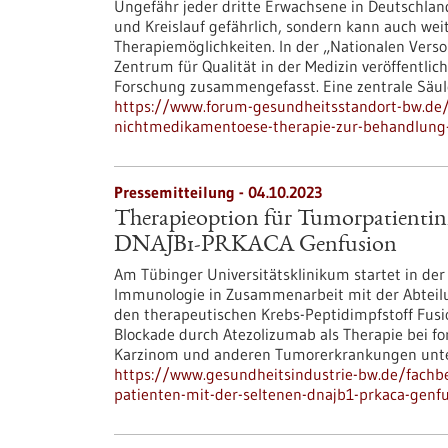
Ungefähr jeder dritte Erwachsene in Deutschland 
und Kreislauf gefährlich, sondern kann auch wei
Therapiemöglichkeiten. In der „Nationalen Versor
Zentrum für Qualität in der Medizin veröffentli
Forschung zusammengefasst. Eine zentrale Sä
https://www.forum-gesundheitsstandort-bw.de/
nichtmedikamentoese-therapie-zur-behandlung-
Pressemitteilung - 04.10.2023
Therapieoption für Tumorpatientinn
DNAJB1-PRKACA Genfusion
Am Tübinger Universitätsklinikum startet in der
Immunologie in Zusammenarbeit mit der Abteilung
den therapeutischen Krebs-Peptidimpfstoff Fus
Blockade durch Atezolizumab als Therapie bei fo
Karzinom und anderen Tumorerkrankungen unte
https://www.gesundheitsindustrie-bw.de/fachb
patienten-mit-der-seltenen-dnajb1-prkaca-genf