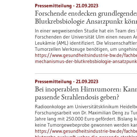
Pressemitteilung - 21.09.2023
Forschende entdecken grundlegend
Blutkrebsbiologie Ansatzpunkt könn
In einer wegweisenden Studie hat ein Team des
Forschenden der Universität Ulm einen neuen A
Leukämie (AML) identifiziert. Die Wissenschaftl
Tumorzellen Werkzeuge benötigen, um ungehind
https://www.gesundheitsindustrie-bw.de/fach
mechanismus-der-blutkrebsbiologie-ansatzpunk
Pressemitteilung - 21.09.2023
Bei inoperablen Hirntumoren: Kann
passende Strahlendosis geben?
Radioonkologe am Universitätsklinikum Heidelbe
Forschungsarbeit von Dr. Maximilian Deng zu T
Jahre lang mit 250.000 Euro gefördert. Bislang
keine Tumorgewebeprobe gewonnen werden ka
https://www.gesundheitsindustrie-bw.de/fachb