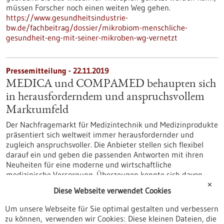
müssen Forscher noch einen weiten Weg gehen.
https://www.gesundheitsindustrie-
bw.de/fachbeitrag/dossier/mikrobiom-menschliche-
gesundheit-eng-mit-seiner-mikroben-wg-vernetzt
Pressemitteilung - 22.11.2019
MEDICA und COMPAMED behaupten sich
in herausforderndem und anspruchsvollem
Marktumfeld
Der Nachfragemarkt für Medizintechnik und Medizinprodukte
präsentiert sich weltweit immer herausfordernder und
zugleich anspruchsvoller. Die Anbieter stellen sich flexibel
darauf ein und geben die passenden Antworten mit ihren
Neuheiten für eine moderne und wirtschaftliche
medizinische Versorgung. Überzeugen konnte sich davon
jeder in Düsseldorf im Rahmen der weltgrößten
✕
Diese Webseite verwendet Cookies
Medizinmesse MEDICA sowie der führenden Fachmesse für
den Zuliefermarkt der…
Um unsere Webseite für Sie optimal gestalten und verbessern
https://www.gesundheitsindustrie-
zu können, verwenden wir Cookies: Diese kleinen Dateien, die