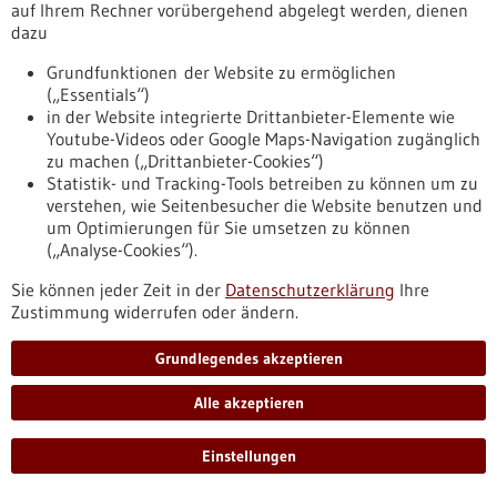
bw.de/fachbeitrag/pm/medica-und-compamed-behaupten-
auf Ihrem Rechner vorübergehend abgelegt werden, dienen
sich-herausforderndem-und-anspruchsvollem-marktumfeld
dazu
Grundfunktionen der Website zu ermöglichen
(„Essentials“)
Fachbeitrag - 18.11.2019
in der Website integrierte Drittanbieter-Elemente wie
Youtube-Videos oder Google Maps-Navigation zugänglich
zu machen („Drittanbieter-Cookies“)
Statistik- und Tracking-Tools betreiben zu können um zu
verstehen, wie Seitenbesucher die Website benutzen und
um Optimierungen für Sie umsetzen zu können
(„Analyse-Cookies“).
Forschenden gelingt Verjüngung des
Sie können jeder Zeit in der
Datenschutzerklärung
Ihre
Immunsystems im Tiermodell
Zustimmung widerrufen oder ändern.
Stammzellen altern. Auch das menschliche Immunsystem
Grundlegendes akzeptieren
verliert mit steigendem Alter an Schlagkraft. Da alle
Immunzellen von blutbildenden Stammzellen abstammen,
Alle akzeptieren
liegt es nahe, die Schwächung des Immunsystems
(Immunseneszenz) mit der Alterung dieser Stammzellen in
Verbindung zu bringen. Ulmer Stammzellforscher und
Einstellungen
Immunologen haben diese Verbindung in einem neuen