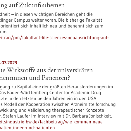
tung auf Zukunftsthemen
eit – in diesen wichtigen Bereichen geht die
inger Campus weiter voran. Die bisherige Fakultät
ientiert sich inhaltlich neu und benennt sich zum
 um.
itrag/pm/fakultaet-life-sciences-neuausrichtung-auf-
8.03.2023
 Wirkstoffe aus der universitären
tientinnen und Patienten?
Zugang zu Kapital eine der größten Herausforderungen im
. Das Baden-Württemberg Center for Academic Drug
zte in den letzten beiden Jahren ein in den USA
tes Modell der Kooperation zwischen Arzneimittelforschung
twicklung und Validierung therapeutischer Konzepte
r. Stefan Laufer im Interview mit Dr. Barbara Jonischkeit.
itsindustrie-bw.de/fachbeitrag/wie-kommen-neue-
-patientinnen-und-patienten