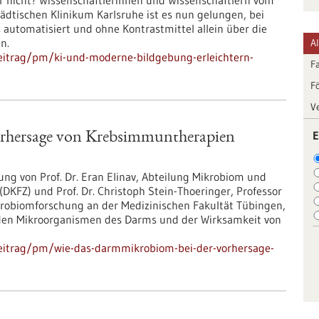
er nicht? Wissenschaftlerinnen und Wissenschaftlern vom
tischen Klinikum Karlsruhe ist es nun gelungen, bei
automatisiert und ohne Kontrastmittel allein über die
n.
A
eitrag/pm/ki-und-moderne-bildgebung-erleichtern-
F
F
V
E
rhersage von Krebsimmuntherapien
ung von Prof. Dr. Eran Elinav, Abteilung Mikrobiom und
KFZ) und Prof. Dr. Christoph Stein-Thoeringer, Professor
Mikrobiomforschung an der Medizinischen Fakultät Tübingen,
en Mikroorganismen des Darms und der Wirksamkeit von
eitrag/pm/wie-das-darmmikrobiom-bei-der-vorhersage-