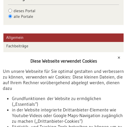
dieses Portal
alle Portale
Allgemein
Fachbeiträge
Förderungen
✕
Diese Webseite verwendet Cookies
Veranstaltungen
Um unsere Webseite für Sie optimal gestalten und verbessern
Erscheinungsdatum
zu können, verwenden wir Cookies: Diese kleinen Dateien, die
auf Ihrem Rechner vorübergehend abgelegt werden, dienen
dazu
zurücksetzen
Grundfunktionen der Website zu ermöglichen
(„Essentials“)
anzeigen
in der Website integrierte Drittanbieter-Elemente wie
Youtube-Videos oder Google Maps-Navigation zugänglich
zu machen („Drittanbieter-Cookies“)
Statistik- und Tracking-Tools betreiben zu können um zu