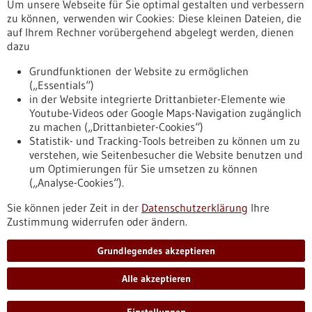
Um unsere Webseite für Sie optimal gestalten und verbessern
Erscheinungsdatum
zu können, verwenden wir Cookies: Diese kleinen Dateien, die
auf Ihrem Rechner vorübergehend abgelegt werden, dienen
dazu
zurücksetzen
Grundfunktionen der Website zu ermöglichen
(„Essentials“)
anzeigen
in der Website integrierte Drittanbieter-Elemente wie
Youtube-Videos oder Google Maps-Navigation zugänglich
zu machen („Drittanbieter-Cookies“)
Statistik- und Tracking-Tools betreiben zu können um zu
verstehen, wie Seitenbesucher die Website benutzen und
Nach oben
um Optimierungen für Sie umsetzen zu können
(„Analyse-Cookies“).
Sie können jeder Zeit in der
Datenschutzerklärung
Ihre
Informiert bleiben
Zustimmung widerrufen oder ändern.
Newsletter abonnieren
Grundlegendes akzeptieren
Alle akzeptieren
2026
©