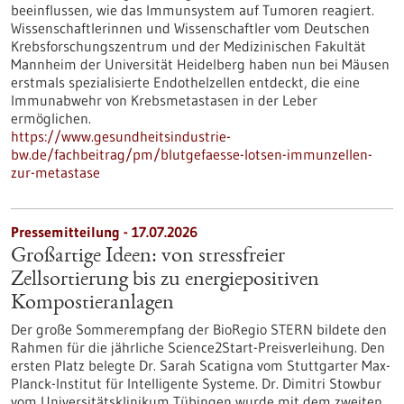
beeinflussen, wie das Immunsystem auf Tumoren reagiert.
Wissenschaftlerinnen und Wissenschaftler vom Deutschen
Krebsforschungszentrum und der Medizinischen Fakultät
Mannheim der Universität Heidelberg haben nun bei Mäusen
erstmals spezialisierte Endothelzellen entdeckt, die eine
Immunabwehr von Krebsmetastasen in der Leber
ermöglichen.
https://www.gesundheitsindustrie-
bw.de/fachbeitrag/pm/blutgefaesse-lotsen-immunzellen-
zur-metastase
Pressemitteilung - 17.07.2026
Großartige Ideen: von stressfreier
Zellsortierung bis zu energiepositiven
Kompostieranlagen
Der große Sommerempfang der BioRegio STERN bildete den
Rahmen für die jährliche Science2Start-Preisverleihung. Den
ersten Platz belegte Dr. Sarah Scatigna vom Stuttgarter Max-
Planck-Institut für Intelligente Systeme. Dr. Dimitri Stowbur
vom Universitätsklinikum Tübingen wurde mit dem zweiten