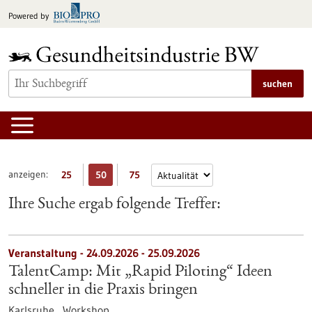
zum
Powered by
Inhalt
springen
suchen
anzeigen:
25
50
75
Ihre Suche ergab folgende Treffer:
Veranstaltung -
24.09.2026
-
25.09.2026
TalentCamp: Mit „Rapid Piloting“ Ideen
schneller in die Praxis bringen
Karlsruhe ,
Workshop