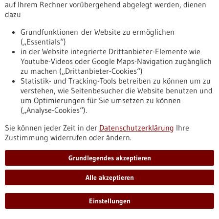
auf Ihrem Rechner vorübergehend abgelegt werden, dienen
dazu
Förderung
Grundfunktionen der Website zu ermöglichen
Förderung von Transferhubs im Rahmen des
(„Essentials“)
Programms „Transferinitiative F.A.S.T. –
in der Website integrierte Drittanbieter-Elemente wie
Forschung, Ausgründungen, Skalierung,
Youtube-Videos oder Google Maps-Navigation zugänglich
zu machen („Drittanbieter-Cookies“)
Transfer“
Statistik- und Tracking-Tools betreiben zu können um zu
Förderprogramm,
Förderung durch:
BMFTR,
verstehen, wie Seitenbesucher die Website benutzen und
Einreichungsfrist:
31.08.2026
um Optimierungen für Sie umsetzen zu können
(„Analyse-Cookies“).
https://www.gesundheitsindustrie-
bw.de/datenbank/foerderungen/richtlinie-zur-foerderung-
Sie können jeder Zeit in der
Datenschutzerklärung
Ihre
von-transferhubs-im-rahmen-des-programms-
Zustimmung widerrufen oder ändern.
transferinitiative-fst-forschung-ausgruendungen-skalierung-
tr
Grundlegendes akzeptieren
Alle akzeptieren
Förderung
Förderung von Transferhubs im Rahmen des
Einstellungen
Programms „Transferinitiative F.A.S.T. –