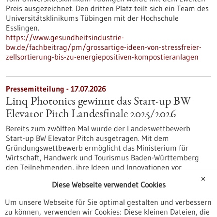
Preis ausgezeichnet. Den dritten Platz teilt sich ein Team des
Universitätsklinikums Tübingen mit der Hochschule
Esslingen.
https://www.gesundheitsindustrie-
bw.de/fachbeitrag/pm/grossartige-ideen-von-stressfreier-
zellsortierung-bis-zu-energiepositiven-kompostieranlagen
Pressemitteilung - 17.07.2026
Linq Photonics gewinnt das Start-up BW
Elevator Pitch Landesfinale 2025/2026
Bereits zum zwölften Mal wurde der Landeswettbewerb
Start-up BW Elevator Pitch ausgetragen. Mit dem
Gründungswettbewerb ermöglicht das Ministerium für
Wirtschaft, Handwerk und Tourismus Baden-Württemberg
den Teilnehmenden, ihre Ideen und Innovationen vor
Publikum auf einer Bühne zu präsentieren.
✕
Diese Webseite verwendet Cookies
https://www.gesundheitsindustrie-
bw.de/fachbeitrag/pm/linq-photonics-gewinnt-das-start-bw-
Um unsere Webseite für Sie optimal gestalten und verbessern
elevator-pitch-landesfinale-20252026
zu können, verwenden wir Cookies: Diese kleinen Dateien, die