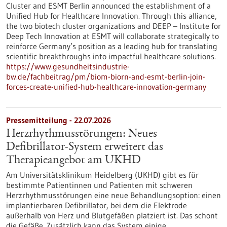
Cluster and ESMT Berlin announced the establishment of a
Unified Hub for Healthcare Innovation. Through this alliance,
the two biotech cluster organizations and DEEP – Institute for
Deep Tech Innovation at ESMT will collaborate strategically to
reinforce Germany’s position as a leading hub for translating
scientific breakthroughs into impactful healthcare solutions.
https://www.gesundheitsindustrie-
bw.de/fachbeitrag/pm/biom-biorn-and-esmt-berlin-join-
forces-create-unified-hub-healthcare-innovation-germany
Pressemitteilung - 22.07.2026
Herzrhythmusstörungen: Neues
Defibrillator-System erweitert das
Therapieangebot am UKHD
Am Universitätsklinikum Heidelberg (UKHD) gibt es für
bestimmte Patientinnen und Patienten mit schweren
Herzrhythmusstörungen eine neue Behandlungsoption: einen
implantierbaren Defibrillator, bei dem die Elektrode
außerhalb von Herz und Blutgefäßen platziert ist. Das schont
die Gefäße. Zusätzlich kann das System einige