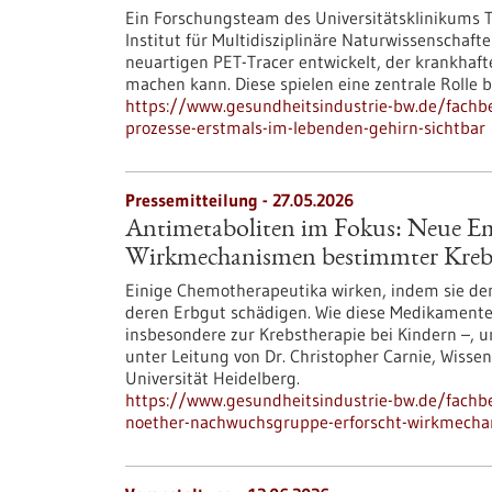
Ein Forschungsteam des Universitätsklinikums
Institut für Multidisziplinäre Naturwissensch
neuartigen PET-Tracer entwickelt, der krankhaf
machen kann. Diese spielen eine zentrale Rolle 
https://www.gesundheitsindustrie-bw.de/fach
prozesse-erstmals-im-lebenden-gehirn-sichtbar
Pressemitteilung - 27.05.2026
Antimetaboliten im Fokus: Neue E
Wirkmechanismen bestimmter Kre
Einige Chemotherapeutika wirken, indem sie den
deren Erbgut schädigen. Wie diese Medikamente
insbesondere zur Krebstherapie bei Kindern –
unter Leitung von Dr. Christopher Carnie, Wisse
Universität Heidelberg.
https://www.gesundheitsindustrie-bw.de/fach
noether-nachwuchsgruppe-erforscht-wirkmech