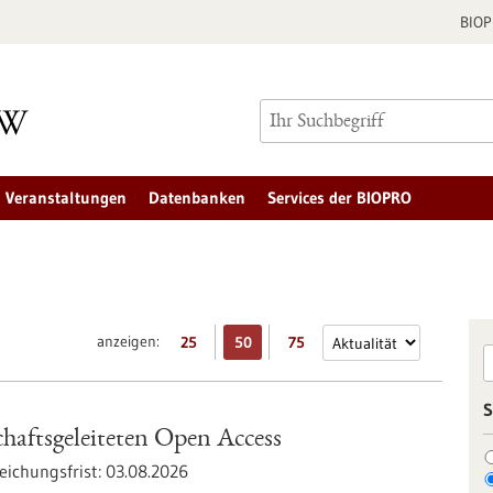
BIO
Veranstaltungen
Datenbanken
Services der BIOPRO
anzeigen:
25
50
75
S
haftsgeleiteten Open Access
eichungsfrist:
03.08.2026