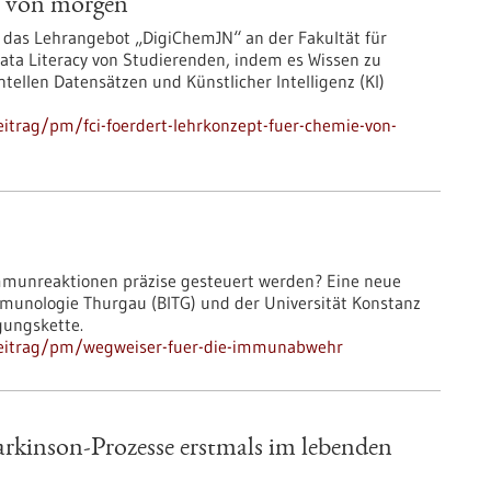
e von morgen
 das Lehrangebot „DigiChemJN“ an der Fakultät für
ta Literacy von Studierenden, indem es Wissen zu
llen Datensätzen und Künstlicher Intelligenz (KI)
itrag/pm/fci-foerdert-lehrkonzept-fuer-chemie-von-
Immunreaktionen präzise gesteuert werden? Eine neue
 Immunologie Thurgau (BITG) und der Universität Konstanz
gungskette.
beitrag/pm/wegweiser-fuer-die-immunabwehr
kinson-Prozesse erstmals im lebenden