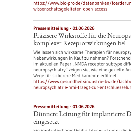
https://www.bio-pro.de/datenbanken/foerderu
wissenschaftsgeleiteten-open-access
Pressemitteilung - 01.06.2026
Präzisere Wirkstoffe für die Neurop
komplexer Rezeptorwirkungen bei
Wie lassen sich wirksame Therapien für neurop
Nebenwirkungen in Kauf zu nehmen? Forschende 
Im aktuellen Paper „NMDA receptor subtype differe
neuropsychiatry“ zeigen sie, wie eine gezielte
Wege für sicherere Medikamente eröffnet.
https://www.gesundheitsindustrie-bw.de/fachbe
neuropsychiatrie-nmi-traegt-zur-entschluessel
Pressemitteilung - 01.06.2026
Dünnere Leitung für implantierte De
eingesetzt
Ein implantierbarer Defibrillator wird unter di