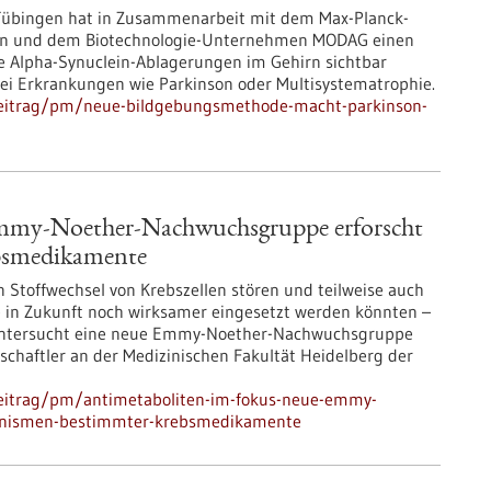
 Tübingen hat in Zusammenarbeit mit dem Max-Planck-
aften und dem Biotechnologie-Unternehmen MODAG einen
te Alpha-Synuclein-Ablagerungen im Gehirn sichtbar
bei Erkrankungen wie Parkinson oder Multisystematrophie.
beitrag/pm/neue-bildgebungsmethode-macht-parkinson-
mmy-Noether-Nachwuchsgruppe erforscht
bsmedikamente
 Stoffwechsel von Krebszellen stören und teilweise auch
 in Zukunft noch wirksamer eingesetzt werden könnten –
, untersucht eine neue Emmy-Noether-Nachwuchsgruppe
nschaftler an der Medizinischen Fakultät Heidelberg der
beitrag/pm/antimetaboliten-im-fokus-neue-emmy-
anismen-bestimmter-krebsmedikamente