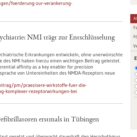
ngen/foerderung-zur-verankerung-
A
F
F
sychiatrie: NMI trägt zur Entschlüsselung
V
sychiatrische Erkrankungen entwickeln, ohne unerwünschte
E
des NMI haben hierzu einen wichtigen Beitrag geleistet.
ntial affinity as a key enabler for precision
 Ansprache von Untereinheiten des NMDA-Rezeptors neue
itrag/pm/praezisere-wirkstoffe-fuer-die-
ung-komplexer-rezeptorwirkungen-bei
fibrillatoren erstmals in Tübingen
e Haut gesetzt und überwacht dauerhaft den Herzrhythmus.