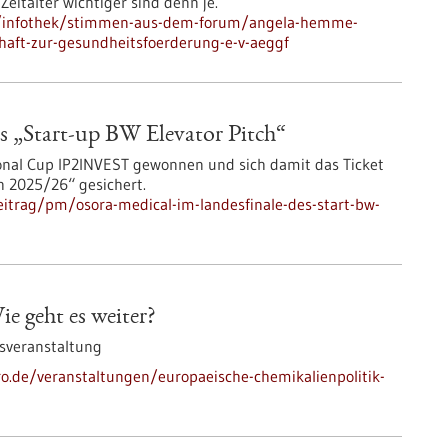
eitalter wichtiger sind denn je.
e/infothek/stimmen-aus-dem-forum/angela-hemme-
chaft-zur-gesundheitsfoerderung-e-v-aeggf
 „Start-up BW Elevator Pitch“
nal Cup IP2INVEST gewonnen und sich damit das Ticket
h 2025/26“ gesichert.
itrag/pm/osora-medical-im-landesfinale-des-start-bw-
e geht es weiter?
sveranstaltung
pro.de/veranstaltungen/europaeische-chemikalienpolitik-