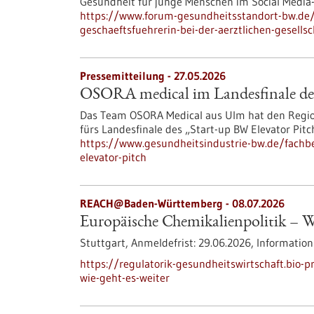
Gesundheit für junge Menschen im Social Media-Z
https://www.forum-gesundheitsstandort-bw.d
geschaeftsfuehrerin-bei-der-aerztlichen-gesells
Pressemitteilung - 27.05.2026
OSORA medical im Landesfinale des
Das Team OSORA Medical aus Ulm hat den Regio
fürs Landesfinale des „Start-up BW Elevator Pitc
https://www.gesundheitsindustrie-bw.de/fachbe
elevator-pitch
REACH@Baden-Württemberg -
08.07.2026
Europäische Chemikalienpolitik – Wi
Stuttgart,
Anmeldefrist:
29.06.2026,
Information
https://regulatorik-gesundheitswirtschaft.bio-
wie-geht-es-weiter