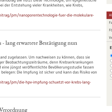
 nanodiag BW nutzt diese Technologie, um epigenetische
bei der Entstehung vieler Krankheiten, wie Krebs,
eitrag/pm/nanoporentechnologie-fuer-die-molekulare-
A
F
F
V
- lang erwartete Bestätigung nun
E
land zugelassen. Um nachweisen zu können, dass sie
anger Beobachtungszeiträume, denn Krebserkrankungen
eine jüngst veröffentlichte Bevölkerungsstudie fassen
belegen: Die Impfung ist sicher und kann das Risiko von
eitrag/pm/die-hpv-impfung-schuetzt-vor-krebs-lang-
-Verordnung