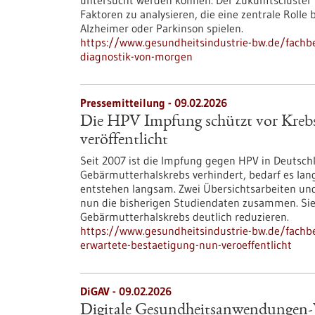
untersucht werden können. Der Zukunftscluster
Faktoren zu analysieren, die eine zentrale Rolle 
Alzheimer oder Parkinson spielen.
https://www.gesundheitsindustrie-bw.de/fachb
diagnostik-von-morgen
Pressemitteilung - 09.02.2026
Die HPV Impfung schützt vor Krebs 
veröffentlicht
Seit 2007 ist die Impfung gegen HPV in Deutsch
Gebärmutterhalskrebs verhindert, bedarf es l
entstehen langsam. Zwei Übersichtsarbeiten und 
nun die bisherigen Studiendaten zusammen. Sie 
Gebärmutterhalskrebs deutlich reduzieren.
https://www.gesundheitsindustrie-bw.de/fachb
erwartete-bestaetigung-nun-veroeffentlicht
DiGAV - 09.02.2026
Digitale Gesundheitsanwendungen