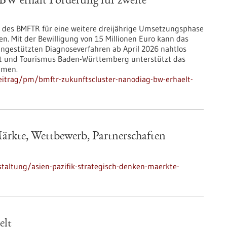
W erhält Förderung für zweite
e des BMFTR für eine weitere dreijährige Umsetzungsphase
en. Mit der Bewilligung von 15 Millionen Euro kann das
ngestützten Diagnoseverfahren ab April 2026 nahtlos
beit und Tourismus Baden-Württemberg unterstützt das
hmen.
eitrag/pm/bmftr-zukunftscluster-nanodiag-bw-erhaelt-
Märkte, Wettbewerb, Partnerschaften
taltung/asien-pazifik-strategisch-denken-maerkte-
elt