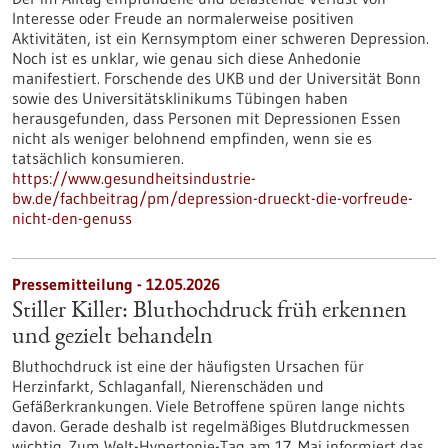
Interesse oder Freude an normalerweise positiven
Aktivitäten, ist ein Kernsymptom einer schweren Depression.
Noch ist es unklar, wie genau sich diese Anhedonie
manifestiert. Forschende des UKB und der Universität Bonn
sowie des Universitätsklinikums Tübingen haben
herausgefunden, dass Personen mit Depressionen Essen
nicht als weniger belohnend empfinden, wenn sie es
tatsächlich konsumieren.
https://www.gesundheitsindustrie-
bw.de/fachbeitrag/pm/depression-drueckt-die-vorfreude-
nicht-den-genuss
Pressemitteilung - 12.05.2026
Stiller Killer: Bluthochdruck früh erkennen
und gezielt behandeln
Bluthochdruck ist eine der häufigsten Ursachen für
Herzinfarkt, Schlaganfall, Nierenschäden und
Gefäßerkrankungen. Viele Betroffene spüren lange nichts
davon. Gerade deshalb ist regelmäßiges Blutdruckmessen
wichtig. Zum Welt-Hypertonie-Tag am 17. Mai informiert das