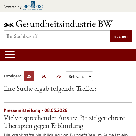
zum
Powered by
Inhalt
springen
suchen
anzeigen:
25
50
75
Ihre Suche ergab folgende Treffer:
Pressemitteilung - 08.05.2026
Vielversprechender Ansatz für zielgerichtete
Therapien gegen Erblindung
Die krankhafte Neubildung von Blutgefäßen im Auge ist ein