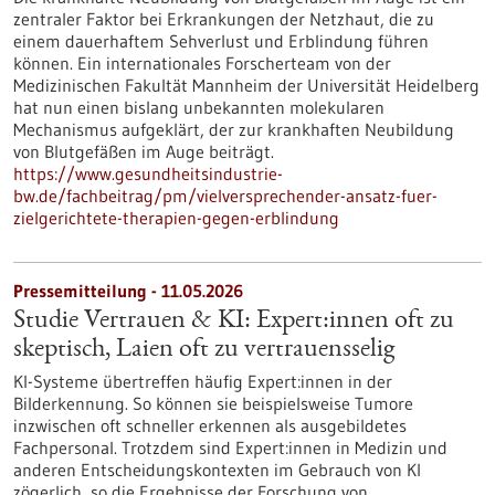
zentraler Faktor bei Erkrankungen der Netzhaut, die zu
einem dauerhaftem Sehverlust und Erblindung führen
können. Ein internationales Forscherteam von der
Medizinischen Fakultät Mannheim der Universität Heidelberg
hat nun einen bislang unbekannten molekularen
Mechanismus aufgeklärt, der zur krankhaften Neubildung
von Blutgefäßen im Auge beiträgt.
https://www.gesundheitsindustrie-
bw.de/fachbeitrag/pm/vielversprechender-ansatz-fuer-
zielgerichtete-therapien-gegen-erblindung
Pressemitteilung - 11.05.2026
Studie Vertrauen & KI: Expert:innen oft zu
skeptisch, Laien oft zu vertrauensselig
KI-Systeme übertreffen häufig Expert:innen in der
Bilderkennung. So können sie beispielsweise Tumore
inzwischen oft schneller erkennen als ausgebildetes
Fachpersonal. Trotzdem sind Expert:innen in Medizin und
anderen Entscheidungskontexten im Gebrauch von KI
zögerlich, so die Ergebnisse der Forschung von