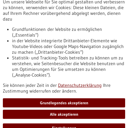
Um unsere Webseite für Sie optimal gestalten und verbessern
Erscheinungsdatum
zu können, verwenden wir Cookies: Diese kleinen Dateien, die
auf Ihrem Rechner vorübergehend abgelegt werden, dienen
dazu
zurücksetzen
Grundfunktionen der Website zu ermöglichen
(„Essentials“)
anzeigen
in der Website integrierte Drittanbieter-Elemente wie
Youtube-Videos oder Google Maps-Navigation zugänglich
zu machen („Drittanbieter-Cookies“)
Statistik- und Tracking-Tools betreiben zu können um zu
verstehen, wie Seitenbesucher die Website benutzen und
Nach oben
um Optimierungen für Sie umsetzen zu können
(„Analyse-Cookies“).
Sie können jeder Zeit in der
Datenschutzerklärung
Ihre
Informiert bleiben
Zustimmung widerrufen oder ändern.
Newsletter abonnieren
Grundlegendes akzeptieren
Alle akzeptieren
2026
©