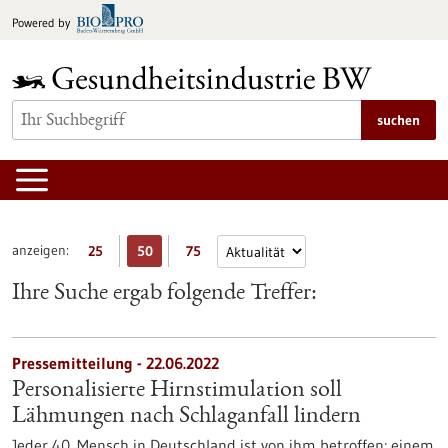
zum
Powered by
Inhalt
springen
suchen
anzeigen:
25
50
75
Ihre Suche ergab folgende Treffer:
Pressemitteilung - 22.06.2022
Personalisierte Hirnstimulation soll
Lähmungen nach Schlaganfall lindern
Jeder 40. Mensch in Deutschland ist von ihm betroffen: einem