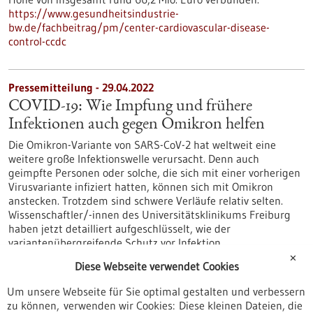
https://www.gesundheitsindustrie-
bw.de/fachbeitrag/pm/center-cardiovascular-disease-
control-ccdc
Pressemitteilung - 29.04.2022
COVID-19: Wie Impfung und frühere
Infektionen auch gegen Omikron helfen
Die Omikron-Variante von SARS-CoV-2 hat weltweit eine
weitere große Infektionswelle verursacht. Denn auch
geimpfte Personen oder solche, die sich mit einer vorherigen
Virusvariante infiziert hatten, können sich mit Omikron
anstecken. Trotzdem sind schwere Verläufe relativ selten.
Wissenschaftler/-innen des Universitätsklinikums Freiburg
haben jetzt detailliert aufgeschlüsselt, wie der
variantenübergreifende Schutz vor Infektion
beziehungsweise…
✕
Diese Webseite verwendet Cookies
https://www.gesundheitsindustrie-
bw.de/fachbeitrag/pm/covid-19-wie-impfung-und-fruehere-
Um unsere Webseite für Sie optimal gestalten und verbessern
infektionen-auch-gegen-omikron-helfen
zu können, verwenden wir Cookies: Diese kleinen Dateien, die