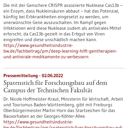
Die mit der Genschere CRISPR assoziierte Nuklease Cas13b –
ein Enzym, dass Nukleinsäuren abbaut – hat das Potenzial,
künftig bei Erbkrankheiten eingesetzt zu werden, um
unerwünschte Gene auszuschalten. Im Kampf gegen
Infektionen wird diese Nuklease zudem als antivirales Mittel
erforscht, da Cas13b gezielt in das Erbgut von Viren
eingreifen und diese unschädlich machen kann.
https://www.gesundheitsindustrie-
bw.de/fachbeitrag/pm/deep-learning-hilft-gentherapien-
und-antivirale-medikamente-zu-verbessern
Pressemitteilung - 02.06.2022
Spatenstich für Forschungsbau auf dem
Campus der Technischen Fakultät
Dr. Nicole Hoffmeister-Kraut, Ministerin für Wirtschaft, Arbeit
und Tourismus Baden-Württemberg, gibt mit Freiburgs
Oberbürgermeister Martin Horn das Startzeichen für das
Bauvorhaben an der Georges-Köhler-Allee.
https://www.gesundheitsindustrie-
bw.de/fachbeitrag/pm/spatenstich-fuer-forschungsbau-auf-