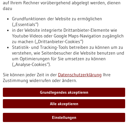
auf Ihrem Rechner vorübergehend abgelegt werden, dienen
dazu
Neue Core Facilities in Ulm - 28.04.2022
Grundfunktionen der Website zu ermöglichen
Mit Immunüberwachung und Organoid-
(„Essentials“)
Modellen Maßstäbe in der Krebsforschung
in der Website integrierte Drittanbieter-Elemente wie
setzen
Youtube-Videos oder Google Maps-Navigation zugänglich
zu machen („Drittanbieter-Cookies“)
Gebündelte Wissenskraft von Menschen und Geräten, zentral
Statistik- und Tracking-Tools betreiben zu können um zu
für alle Forschenden bereitgestellt – so lässt sich am besten
verstehen, wie Seitenbesucher die Website benutzen und
das Prinzip „Core Facility“ beschreiben, das an immer mehr
um Optimierungen für Sie umsetzen zu können
Medizinischen Fakultäten Einzug hält. Neben der
(„Analyse-Cookies“).
spezialisierten Expertise sind Kosteneffizienz und
Ressourcenschonung entscheidende Faktoren bei der
Sie können jeder Zeit in der
Datenschutzerklärung
Ihre
Bereitstellung eines solchen Spitzenforschungsangebots. An
Zustimmung widerrufen oder ändern.
der Medizinischen Fakultät der Universität Ulm werden mit…
https://www.gesundheitsindustrie-
Grundlegendes akzeptieren
bw.de/fachbeitrag/pm/mit-immunueberwachung-und-
organoid-modellen-massstaebe-der-krebsforschung-setzen
Alle akzeptieren
Einstellungen
Pressemitteilung - 28.04.2022
Tumoren auf Entzug: Aminosäuremangel