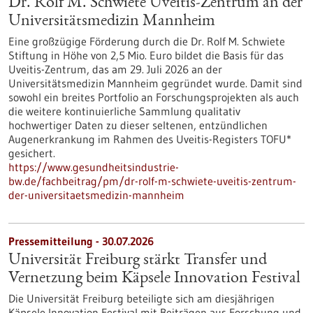
Dr. Rolf M. Schwiete Uveitis-Zentrum an der
Universitätsmedizin Mannheim
Eine großzügige Förderung durch die Dr. Rolf M. Schwiete
Stiftung in Höhe von 2,5 Mio. Euro bildet die Basis für das
Uveitis-Zentrum, das am 29. Juli 2026 an der
Universitätsmedizin Mannheim gegründet wurde. Damit sind
sowohl ein breites Portfolio an Forschungsprojekten als auch
die weitere kontinuierliche Sammlung qualitativ
hochwertiger Daten zu dieser seltenen, entzündlichen
Augenerkrankung im Rahmen des Uveitis-Registers TOFU*
gesichert.
https://www.gesundheitsindustrie-
bw.de/fachbeitrag/pm/dr-rolf-m-schwiete-uveitis-zentrum-
der-universitaetsmedizin-mannheim
Pressemitteilung - 30.07.2026
Universität Freiburg stärkt Transfer und
Vernetzung beim Käpsele Innovation Festival
Die Universität Freiburg beteiligte sich am diesjährigen
Käpsele Innovation Festival mit Beiträgen aus Forschung und