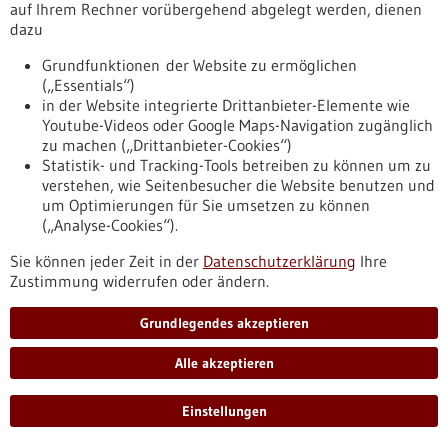
auf Ihrem Rechner vorübergehend abgelegt werden, dienen
dazu
Grundfunktionen der Website zu ermöglichen
Gezielte genetische Manipulation der
(„Essentials“)
Signaltransduktionswege in CAR-T-Zellen
in der Website integrierte Drittanbieter-Elemente wie
erhöht Antitumor-Wirksamkeit
Youtube-Videos oder Google Maps-Navigation zugänglich
zu machen („Drittanbieter-Cookies“)
Die vielversprechende chimäre Antigenrezeptor (CAR)-T-
Statistik- und Tracking-Tools betreiben zu können um zu
Zelltherapie kommt bisher fast ausschließlich bei
verstehen, wie Seitenbesucher die Website benutzen und
fortgeschrittenen malignen Erkrankungen des blutbildenden
um Optimierungen für Sie umsetzen zu können
Systems zum Einsatz. Forschende des Tübinger
(„Analyse-Cookies“).
Exzellenzclusters iFIT haben mithilfe der CRISPR-Base-
Editing-Technologie gezielt Punktmutationen in zentrale
Sie können jeder Zeit in der
Datenschutzerklärung
Ihre
Signalwege der CAR-T-Zellen eingebracht und verbessern so
Zustimmung widerrufen oder ändern.
den Langzeitschutz und auch die Wirksamkeit gegenüber
soliden Tumoren.
Grundlegendes akzeptieren
https://www.gesundheitsindustrie-
bw.de/fachbeitrag/aktuell/gezielte-genetische-
Alle akzeptieren
manipulation-der-signaltransduktionswege-car-t-zellen-
erhoeht-antitumor-wirksamkeit
Einstellungen