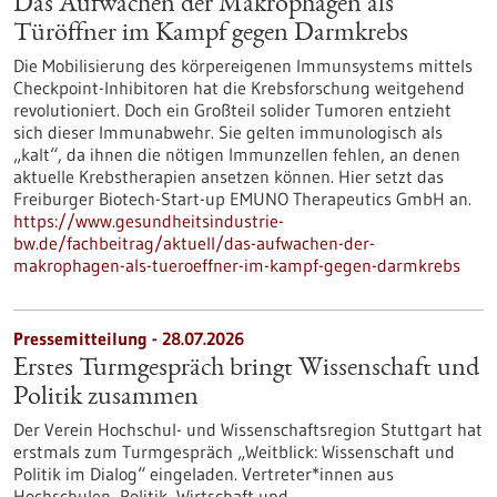
Das Aufwachen der Makrophagen als
Türöffner im Kampf gegen Darmkrebs
Die Mobilisierung des körpereigenen Immunsystems mittels
Checkpoint-Inhibitoren hat die Krebsforschung weitgehend
revolutioniert. Doch ein Großteil solider Tumoren entzieht
sich dieser Immunabwehr. Sie gelten immunologisch als
„kalt“, da ihnen die nötigen Immunzellen fehlen, an denen
aktuelle Krebstherapien ansetzen können. Hier setzt das
Freiburger Biotech-Start-up EMUNO Therapeutics GmbH an.
https://www.gesundheitsindustrie-
bw.de/fachbeitrag/aktuell/das-aufwachen-der-
makrophagen-als-tueroeffner-im-kampf-gegen-darmkrebs
Pressemitteilung - 28.07.2026
Erstes Turmgespräch bringt Wissenschaft und
Politik zusammen
Der Verein Hochschul- und Wissenschaftsregion Stuttgart hat
erstmals zum Turmgespräch „Weitblick: Wissenschaft und
Politik im Dialog“ eingeladen. Vertreter*innen aus
Hochschulen, Politik, Wirtschaft und