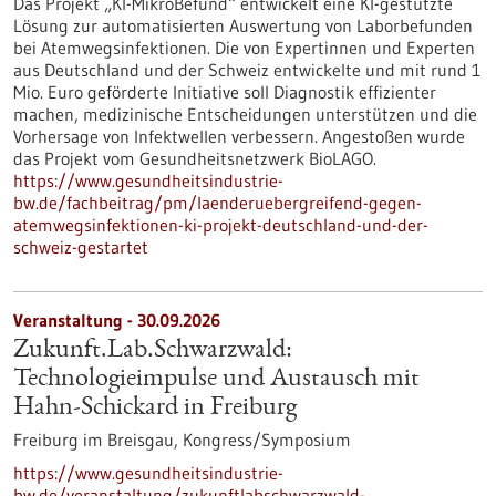
Das Projekt „KI-MikroBefund“ entwickelt eine KI-gestützte
Lösung zur automatisierten Auswertung von Laborbefunden
bei Atemwegsinfektionen. Die von Expertinnen und Experten
aus Deutschland und der Schweiz entwickelte und mit rund 1
Mio. Euro geförderte Initiative soll Diagnostik effizienter
machen, medizinische Entscheidungen unterstützen und die
Vorhersage von Infektwellen verbessern. Angestoßen wurde
das Projekt vom Gesundheitsnetzwerk BioLAGO.
https://www.gesundheitsindustrie-
bw.de/fachbeitrag/pm/laenderuebergreifend-gegen-
atemwegsinfektionen-ki-projekt-deutschland-und-der-
schweiz-gestartet
Veranstaltung -
30.09.2026
Zukunft.Lab.Schwarzwald:
Technologieimpulse und Austausch mit
Hahn-Schickard in Freiburg
Freiburg im Breisgau,
Kongress/Symposium
https://www.gesundheitsindustrie-
bw.de/veranstaltung/zukunftlabschwarzwald-