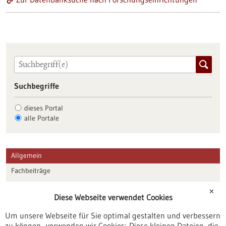
Suchbegriffe
dieses Portal
alle Portale
Allgemein
Fachbeiträge
Förderungen
✕
Diese Webseite verwendet Cookies
Veranstaltungen
Um unsere Webseite für Sie optimal gestalten und verbessern
Erscheinungsdatum
zu können, verwenden wir Cookies: Diese kleinen Dateien, die