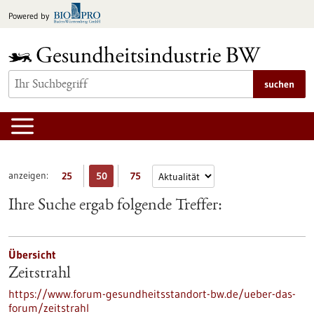
zum
Powered by
Inhalt
springen
suchen
anzeigen:
25
50
75
Ihre Suche ergab folgende Treffer:
Übersicht
Zeitstrahl
https://www.forum-gesundheitsstandort-bw.de/ueber-das-
forum/zeitstrahl