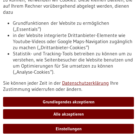
auf Ihrem Rechner vorübergehend abgelegt werden, dienen
dazu
zurücksetzen
Grundfunktionen der Website zu ermöglichen
(„Essentials“)
anzeigen
in der Website integrierte Drittanbieter-Elemente wie
Youtube-Videos oder Google Maps-Navigation zugänglich
zu machen („Drittanbieter-Cookies“)
Statistik- und Tracking-Tools betreiben zu können um zu
verstehen, wie Seitenbesucher die Website benutzen und
Nach oben
um Optimierungen für Sie umsetzen zu können
(„Analyse-Cookies“).
Sie können jeder Zeit in der
Datenschutzerklärung
Ihre
Informiert bleiben
Zustimmung widerrufen oder ändern.
Newsletter abonnieren
Grundlegendes akzeptieren
Alle akzeptieren
2026
©
Einstellungen