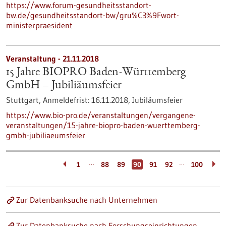
https://www.forum-gesundheitsstandort-
bw.de/gesundheitsstandort-bw/gru%C3%9Fwort-
ministerpraesident
Veranstaltung -
21.11.2018
15 Jahre BIOPRO Baden-Württemberg
GmbH – Jubiliäumsfeier
Stuttgart,
Anmeldefrist:
16.11.2018,
Jubiläumsfeier
https://www.bio-pro.de/veranstaltungen/vergangene-
veranstaltungen/15-jahre-biopro-baden-wuerttemberg-
gmbh-jubiliaeumsfeier
…
…
1
88
89
90
91
92
100
Zur Datenbanksuche nach Unternehmen
Zur Datenbanksuche nach Forschungseinrichtungen