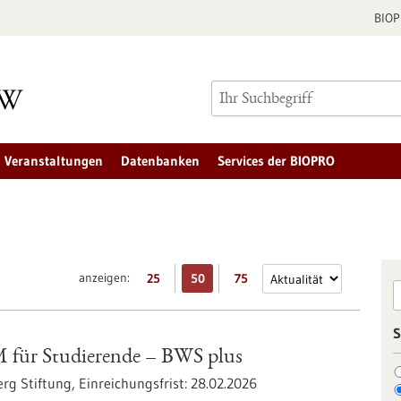
BIO
Veranstaltungen
Datenbanken
Services der BIOPRO
anzeigen:
25
50
75
S
ür Studierende – BWS plus
rg Stiftung,
Einreichungsfrist:
28.02.2026