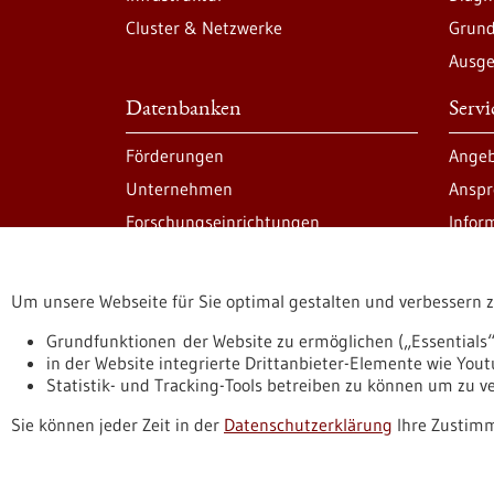
Cluster & Netzwerke
Grund
Ausge
Datenbanken
Serv
Förderungen
Angeb
Unternehmen
Anspr
Forschungseinrichtungen
Infor
Um unsere Webseite für Sie optimal gestalten und verbessern 
Informiert bleiben
Newsletter abonnie
Grundfunktionen der Website zu ermöglichen („Essentials“
in der Website integrierte Drittanbieter-Elemente wie You
Statistik- und Tracking-Tools betreiben zu können um zu 
Datenschutzerklärung
Erklärung zur Barrierefreihe
Sie können jeder Zeit in der
Datenschutzerklärung
Ihre Zustimm