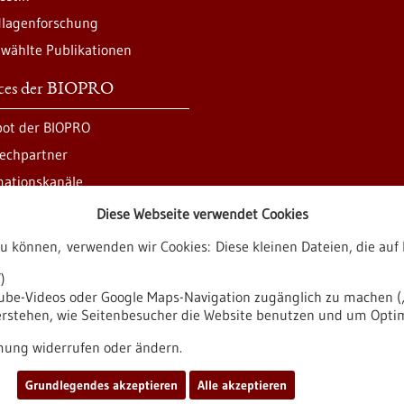
lagenforschung
wählte Publikationen
ices der BIOPRO
ot der BIOPRO
echpartner
mationskanäle
Diese Webseite verwendet Cookies
zu können, verwenden wir Cookies: Diese kleinen Dateien, die a
ren
)
tube-Videos oder Google Maps-Navigation zugänglich zu machen („
verstehen, wie Seitenbesucher die Website benutzen und um Opti
it
Impressum
Sitemap
Kontakt
ung widerrufen oder ändern.
Grundlegendes akzeptieren
Alle akzeptieren