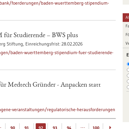
nbank/foerderungen/baden-wuerttemberg-stipendium-
A
F
F
ür Studierende – BWS plus
V
rg Stiftung,
Einreichungsfrist:
28.02.2026
ngen/baden-wuerttemberg-stipendium-fuer-studierende-
E
für Medtech Gründer - Anpacken statt
ngene-veranstaltungen/regulatorische-herausforderungen
…
…
90
91
92
93
94
100